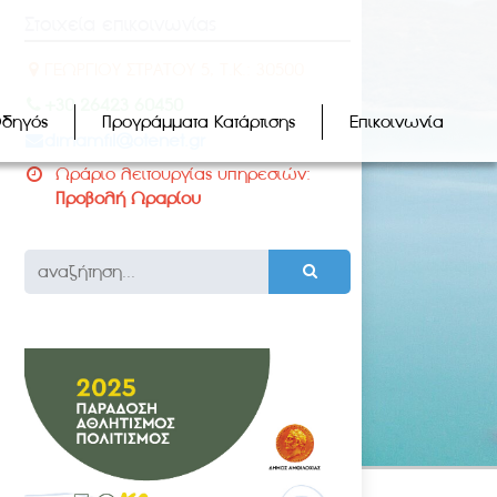
Στοιχεία επικοινωνίας
ΓΕΩΡΓΙΟΥ ΣΤΡΑΤΟΥ 5, Τ.Κ.: 30500
+30 26423 60450
Οδηγός
Προγράμματα Κατάρτισης
Επικοινωνία
dimamfil@otenet.gr
Ωράριο λειτουργίας υπηρεσιών:
Προβολή Ωραρίου