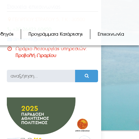
Στοιχεία επικοινωνίας
ΓΕΩΡΓΙΟΥ ΣΤΡΑΤΟΥ 5, Τ.Κ.: 30500
+30 26423 60450
Οδηγός
Προγράμματα Κατάρτισης
Επικοινωνία
dimamfil@otenet.gr
Ωράριο λειτουργίας υπηρεσιών:
Προβολή Ωραρίου