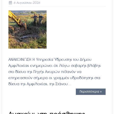
6 Αυγούστου 2026
ΑΝΑΚΟΙΝΩΣΗ Η Υπηρεσία Ύδρευσης του Δήμου
Αμφιλοχίας ενημερώνει ότι λόγω σοβαρής βλάβης
στο δίκτυο της Πηγής Αχυρών πιθανόν να
επηρεαστούν σήμερα οι γραμμές υδροδότησης στα
δίκτυα της Αμφιλοχίας, της Στάνου…
Περισσότερα »