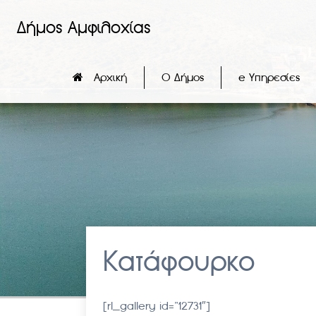
Δήμος Αμφιλοχίας
Αρχική
Ο Δήμος
e Υπηρεσίες
Κατάφουρκο
[rl_gallery id=”12731″]