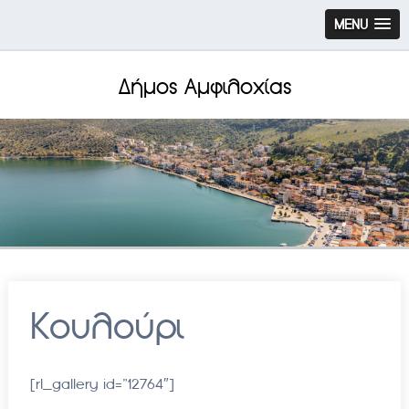
MENU
Δήμος Αμφιλοχίας
Κουλούρι
[rl_gallery id=”12764″]