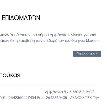
 ΕΠΙΔΟΜΑΤΩΝ
ικών Υποθέσεων του Δήμου Αμφιλοχίας, γίνεται γνωστό
άτων ότι η καταβολή των επιδομάτων του διμήνου Μαϊου –
Περισσότερα »
πούκας
ΙΤΩΛ/ΝΙΑΣ Αμφιλοχία 5 / 6 /2018 ΔΗΜΟΣ
0 Τηλ.: 2642360421/454 Fax: 2642360408 . ΑΝΑΚΟΙΝΩΣΗ Την