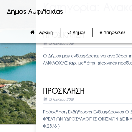
Κατηγορία:
Ανακ
Δήμος Αμφιλοχίας
Αρχική
Ο Δήμος
e Υπηρεσίες
ΠΡΟΣΚΛΗΣΗ
13 Ιουλίου 2018
Ο Δήμος μας ενδιαφέρεται να αναθέσει 
ΑΜΦΙΛΟΧΙΑΣ (αρ. μελέτης )(τεχνικές προδ
ΠΡΟΣΚΛΗΣΗ
13 Ιουλίου 2018
Πρόσκληση Εκδήλωσης Ενδιαφέροντος Ο Δ
ΦΡΕΑΤΙΩΝ ΥΔΡΟΣΥΛΛΟΓΗΣ ΟΙΚΙΣΜΩΝ ΔΕ ΙΝΑΧ
Φ.25.16 )