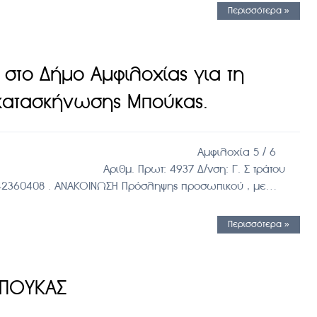
Περισσότερα »
στο Δήμο Αμφιλοχίας για τη
ς κατασκήνωσης Μπούκας.
ΜΟΣ ΑΙΤΩΛ/ΝΙΑΣ Αμφιλοχία 5 / 6
ιθμ. Πρωτ: 4937 Δ/νση: Γ. Σ τράτου
2642360408 . ΑΝΑΚΟΙΝΩΣΗ Πρόσληψης προσωπικού , με…
Περισσότερα »
ΜΠΟΥΚΑΣ