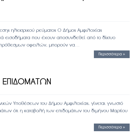
σης ηλεκτρικού ρεύματος Ο Δήμος Αμφιλοχίας
λά εισοδήματα που έχουν αποσυνδεθεί από το δίκτυο
ξιπρόθεσμων οφειλών, μπορούν να…
Περισσότερα »
 ΕΠΙΔΟΜΑΤΩΝ
ικών Υποθέσεων του Δήμου Αμφιλοχίας, γίνεται γνωστό
άτων ότι η καταβολή των επιδομάτων του διμήνου Μαρτίου
Περισσότερα »