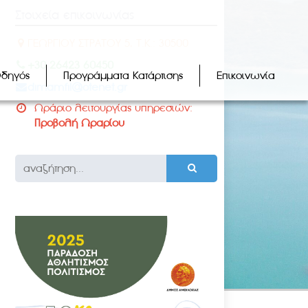
Στοιχεία επικοινωνίας
ΓΕΩΡΓΙΟΥ ΣΤΡΑΤΟΥ 5, Τ.Κ.: 30500
+30 26423 60450
Οδηγός
Προγράμματα Κατάρτισης
Επικοινωνία
dimamfil@otenet.gr
Ωράριο λειτουργίας υπηρεσιών:
Προβολή Ωραρίου