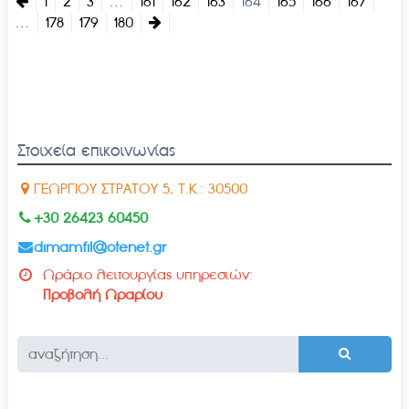
1
2
3
…
161
162
163
164
165
166
167
…
178
179
180
Στοιχεία επικοινωνίας
ΓΕΩΡΓΙΟΥ ΣΤΡΑΤΟΥ 5, Τ.Κ.: 30500
+30 26423 60450
dimamfil@otenet.gr
Ωράριο λειτουργίας υπηρεσιών:
Προβολή Ωραρίου