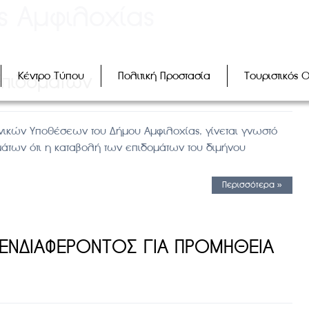
ς Αμφιλοχίας
Κέντρο Τύπου
Πολιτική Προστασία
Τουριστικός 
Επιδομάτων
ικών Υποθέσεων του Δήμου Αμφιλοχίας, γίνεται γνωστό
άτων ότι η καταβολή των επιδομάτων του διμήνου
Περισσότερα »
ΕΝΔΙΑΦΕΡΟΝΤΟΣ ΓΙΑ ΠΡΟΜΗΘΕΙΑ