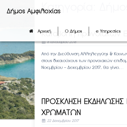
Κατηγορία:
Δήμο
Δήμος Αμφιλοχίας
Αρχική
Ο Δήμος
e Υπηρεσίες
Καταβολή Προνοιακών 
8 Ιανουαρίου 2018
Από την Διεύθυνση Αλληλεγγύης & Κοινων
στους δικαιούχους των προνοιακών επιδομ
Νοεμβρίου – Δεκεμβρίου 2017, θα γίνει…
ΠΡΟΣΚΛΗΣΗ ΕΚΔΗΛΩΣΗΣ 
ΧΡΩΜΑΤΩΝ
22 Δεκεμβρίου 2017