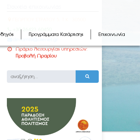
Στοιχεία επικοινωνίας
ΓΕΩΡΓΙΟΥ ΣΤΡΑΤΟΥ 5, Τ.Κ.: 30500
+30 26423 60450
Οδηγός
Προγράμματα Κατάρτισης
Επικοινωνία
dimamfil@otenet.gr
Ωράριο λειτουργίας υπηρεσιών:
Προβολή Ωραρίου