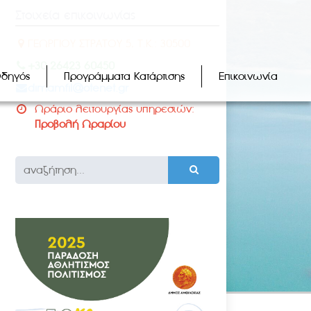
Στοιχεία επικοινωνίας
ΓΕΩΡΓΙΟΥ ΣΤΡΑΤΟΥ 5, Τ.Κ.: 30500
+30 26423 60450
Οδηγός
Προγράμματα Κατάρτισης
Επικοινωνία
dimamfil@otenet.gr
Ωράριο λειτουργίας υπηρεσιών:
Προβολή Ωραρίου