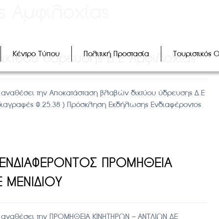
ς Αμφιλοχίας
Κέντρο Τύπου
Πολιτική Προστασία
Τουριστικός 
ικτύου ύδρευσης Δ.Ε Αμφιλοχίας
αναθέσει την Αποκατάσταση βλαβών δικτύου ύδρευσης Δ.Ε
ροδιαγραφές Φ.25.38 ) Πρόσκληση Εκδήλωσης Ενδιαφέροντος
 ΕΝΔΙΑΦΕΡΟΝΤΟΣ ΠΡΟΜΗΘΕΙΑ
Ε ΜΕΝΙΔΙΟΥ
 αναθέσει την ΠΡΟΜΗΘΕΙΑ ΚΙΝΗΤΗΡΩΝ – ΑΝΤΛΙΩΝ ΔΕ