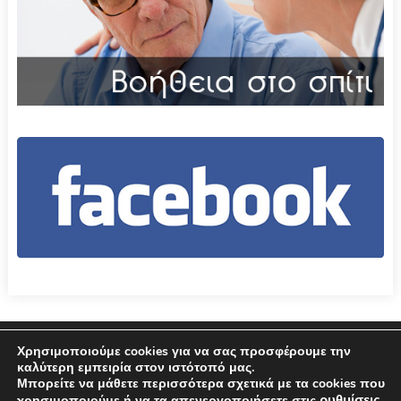
Επικοινωνία
Όροι χρήσης – Πολιτική Απορρήτου
Χρησιμοποιούμε cookies για να σας προσφέρουμε την
καλύτερη εμπειρία στον ιστότοπό μας.
Μπορείτε να μάθετε περισσότερα σχετικά με τα cookies που
© 2026 Δήμος Αμφιλοχίας
ρυθμίσεις
χρησιμοποιούμε ή να τα απενεργοποιήσετε στις
.