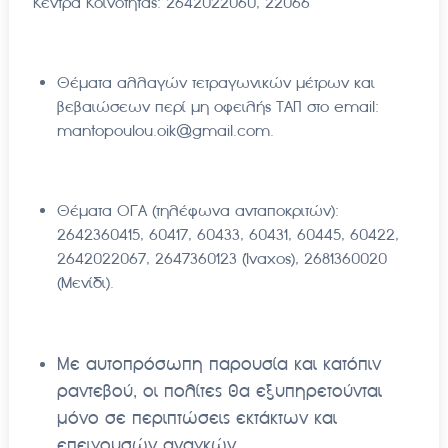
Κέντρα Κοινότητας: 2642022060, 22066
Θέματα αλλαγών τετραγωνικών μέτρων και
βεβαιώσεων περί μη οφειλής ΤΑΠ στο email:
mantopoulou.oik@gmail.com.
Θέματα ΟΓΑ (τηλέφωνα ανταποκριτών):
2642360415, 60417, 60433, 60431, 60445, 60422,
2642022067, 2647360123 (Ίναχος), 2681360020
(Μενίδι).
Με αυτοπρόσωπη παρουσία και κατόπιν
ραντεβού, οι πολίτες θα εξυπηρετούνται
μόνο σε περιπτώσεις εκτάκτων και
επειγουσών αναγκών.