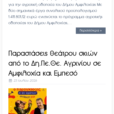
για την αγροτική οδοποιία του Δήμου Αμφιλοχίας Με
δύο σημαντικά έργα συνολικού προϋπολογισμού
1.411.801,12 ευρώ ενισχύεται το πρόγραμμα αγροτικής
οδοποιίας του Δήμου Αμφιλοχίας,…
Περισσότερα »
Παραστάσεις θεάτρου σκιών
από το Δη.Πε.Θε. Αγρινίου σε
Αμφιλοχία και Εμπεσό
23 Ιουλίου 2026