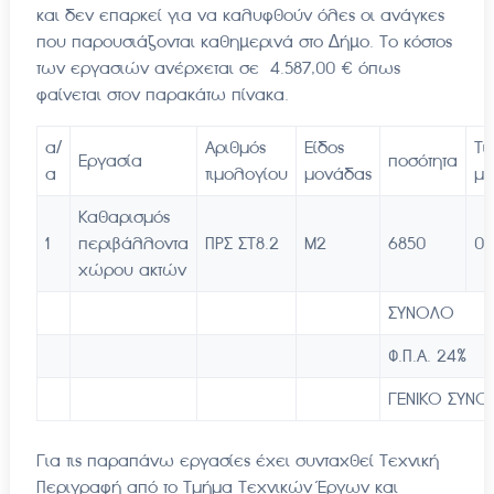
και δεν επαρκεί για να καλυφθούν όλες οι ανάγκες
που παρουσιάζονται καθηµερινά στο ∆ήµο. Το κόστος
των εργασιών ανέρχεται σε 4.587,00 € όπως
φαίνεται στον παρακάτω πίνακα.
α/
Αριθμός
Είδος
Τι
Εργασία
ποσότητα
α
τιμολογίου
μονάδας
μο
Καθαρισμός
1
περιβάλλοντα
ΠΡΣ ΣΤ8.2
M2
6850
0,
χώρου ακτών
ΣΥΝΟΛΟ
Φ.Π.Α. 24%
ΓΕΝΙΚΟ ΣΥΝ
Για τις παραπάνω εργασίες έχει συνταχθεί Τεχνική
Περιγραφή από το Τμήμα Τεχνικών Έργων και