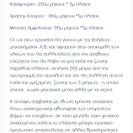
Κατάφουρκο: 200μ μήκους * 5μ πλάτος
Αράπης Λουτρού : 380μ μήκους *5μ πλάτος
Μπούκα Αμφιλοχίας: 515μ μήκους *5μ πλάτος
Οι ως άνω εργασίες θα γίνουν με την βοήθεια
μηχανήματος JCB, και αφορούν στην αποκομιδή των
υλικών που θα συλλεχθούν από τον ανάδοχο,
ενέργεια που θα λάβει χώρα εκτός της ζώνης
παραλίας πλάτους πενήντα (50) μέτρα από την
οριογραμμή του αιγιαλού και όχι στη συλλογή αυτών
εντός της οριζόμενη ζώνης των 5 μέτρων , η οποία
γίνεται χωρίς μηχανικά μέσα αλλά με τα χέρια.
Η σύναψη σύµβασης µε ιδιώτη κρίνεται αναγκαία
λόγω αντικειµενικής αδυναµίας των υπηρεσιών
∆ήµου να επέµβουν σε τόσο µεγάλο όγκο φυσικού
αντικειµένου καθώς το ελάχιστο µόνιµο εργατικό
προσωπικό απασχολείται σε άλλες δραστηριότητες