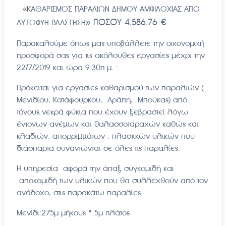
«ΚΑΘΑΡΙΣΜΟΣ ΠΑΡΑΛΙΩΝ ΔΗΜΟΥ ΑΜΦΙΛΟΧΙΑΣ ΑΠΟ
» ΠΟΣΟΎ 4.586,76 €
ΑΥΤΟΦΥΗ ΒΛΑΣΤΗΣΗ
Παρακαλούμε όπως μας υποβάλλετε την οικονομική
προσφορά σας για τις ακόλουθες εργασίες μέχρι την
22/7/2019 και ώρα 9.30π.μ. :
Πρόκειται για εργασίες καθαρισµού των παραλιών (
Μενιδίου, Κατάφουρκου, Αράπη, Μπούκας) από
τόνους νεκρά φύκια που έχουν ξεβραστεί λόγω
έντονων ανέµων και θαλασσοταραχών καθώς και
κλαδιών, απορριµµάτων , πλαστικών υλικών που
διάσπαρτα συναντώνται σε όλες τις παραλίες.
Η υπηρεσία αφορά την άπαξ συγκομιδή και
αποκομιδή των υλικών που θα συλλεχθούν από τον
ανάδοχο, στις παρακάτω παραλίες
Μενίδι:275μ μήκους * 5μ πλάτος