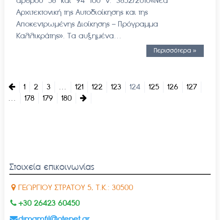
άρθρου 58 και 94 του ν. 3852/2010«Νέα
Αρχιτεκτονική της Αυτοδιοίκησης και της
Αποκεντρωμένης Διοίκησης – Πρόγραμμα
Καλλικράτης». Τα αυξημένα…
Περισσότερα »
1
2
3
…
121
122
123
124
125
126
127
…
178
179
180
Στοιχεία επικοινωνίας
ΓΕΩΡΓΙΟΥ ΣΤΡΑΤΟΥ 5, Τ.Κ.: 30500
+30 26423 60450
dimamfil@otenet.gr