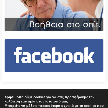
Επικοινωνία
Όροι χρήσης – Πολιτική Απορρήτου
Χρησιμοποιούμε cookies για να σας προσφέρουμε την
καλύτερη εμπειρία στον ιστότοπό μας.
Μπορείτε να μάθετε περισσότερα σχετικά με τα cookies που
© 2026 Δήμος Αμφιλοχίας