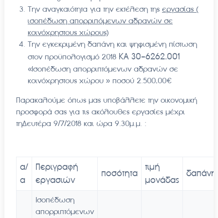
Την αναγκαιότητα για την εκτέλεση της
εργασίας (
ισοπέδωση απορριπόμενων αδρανών σε
κοινόχρηστους χώρους)
Την εγκεκριμένη δαπάνη και ψηφισμένη πίστωση
ΚΑ 30-6262.001
στον προϋπολογισμό 2018
«Ισοπέδωση απορριπτόμενων αδρανών σε
κοινόχρηστους χώρου » ποσού 2.500,00€
Παρακαλούμε όπως μας υποβάλλετε την οικονομική
προσφορά σας για τις ακόλουθες εργασίες μέχρι
τηΔευτέρα 9/7/2018 και ώρα 9.30μ.μ. :
α/
Περιγραφή
τιμή
ποσότητα
δαπάνη
α
εργασιών
μονάδας
Ισοπέδωση
απορριπτόμενων