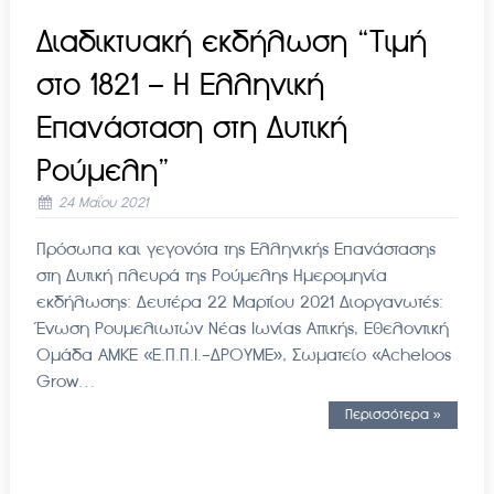
Διαδικτυακή εκδήλωση “Τιμή
στο 1821 – Η Ελληνική
Επανάσταση στη Δυτική
Ρούμελη”
24 Μαΐου 2021
Πρόσωπα και γεγονότα της Ελληνικής Επανάστασης
στη Δυτική πλευρά της Ρούμελης Ημερομηνία
εκδήλωσης: Δευτέρα 22 Μαρτίου 2021 Διοργανωτές:
Ένωση Ρουμελιωτών Νέας Ιωνίας Αττικής, Εθελοντική
Ομάδα ΑΜΚΕ «Ε.Π.Π.Ι.-ΔΡΟΥΜΕ», Σωματείο «Acheloos
Grow…
Περισσότερα »