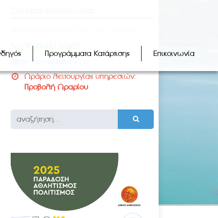
Στοιχεία επικοινωνίας
ΓΕΩΡΓΙΟΥ ΣΤΡΑΤΟΥ 5, Τ.Κ.: 30500
+30 26423 60450
Οδηγός
Προγράμματα Κατάρτισης
Επικοινωνία
dimamfil@otenet.gr
Ωράριο λειτουργίας υπηρεσιών:
Προβολή Ωραρίου