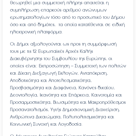
θεωρηθεί μια συμμετοχή πλήρης απαιτείται η
συμπλήρωση επαρκούς αριθμού ανώνυμων
ερωτηματολογίων τόσο από το προσωπικό του Δήμου
όσο και από δημότες, τα οποία κατατίθενται σε ειδική
ηλεκτρονική πλατφόρμα.
Οι Δήμοι αξιολογούνται ως προς τη συμμόρφωσή
τους με τις 12 Ευρωπαϊκές Αρχές Καλής
Διακυβέρνησης του Συμβουλίου της Ευρώπης, οι
οποίες είναι: Εκπροσώπηση – Συμμετοχή των πολιτών
και Δίκαιη Διεξαγωγή Εκλογών, Ανταπόκριση,
Αποδοτικότητα και Αποτελεσματικότητα,
Προσβασιμότητα και Διαφάνεια, Κανόνες δικαίου,
Δεοντολογία, Ικανότητα και Επάρκεια, Καινοτομία και
Προσαρμοστικότητα, Βιωσιμότητα και Μακροπρόθεσμος
Προσανατολισμός, Υγιής Δημοσιονομική Διαχείριση,
Ανθρώπινα Δικαιώματα, Πολυπολιτισμικότητα και
Κοινωνική Συνοχή και Λογοδοσία.