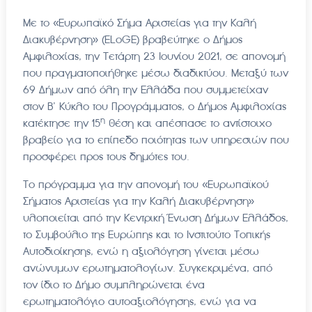
Με το «Ευρωπαϊκό Σήμα Αριστείας για την Καλή
Διακυβέρνηση» (ELoGE) βραβεύτηκε ο Δήμος
Αμφιλοχίας, την Τετάρτη 23 Ιουνίου 2021, σε απονομή
που πραγματοποιήθηκε μέσω διαδικτύου. Μεταξύ των
69 Δήμων από όλη την Ελλάδα που συμμετείχαν
στον Β’ Κύκλο του Προγράμματος, ο Δήμος Αμφιλοχίας
η
κατέκτησε την 15
θέση και απέσπασε το αντίστοιχο
βραβείο για το επίπεδο ποιότητας των υπηρεσιών που
προσφέρει προς τους δημότες του.
Το πρόγραμμα για την απονομή του «Ευρωπαϊκού
Σήματος Αριστείας για την Καλή Διακυβέρνηση»
υλοποιείται από την Κεντρική Ένωση Δήμων Ελλάδος,
το Συμβούλιο της Ευρώπης και το Ινστιτούτο Τοπικής
Αυτοδιοίκησης, ενώ η αξιολόγηση γίνεται μέσω
ανώνυμων ερωτηματολογίων. Συγκεκριμένα, από
τον ίδιο το Δήμο συμπληρώνεται ένα
ερωτηματολόγιο αυτοαξιολόγησης, ενώ για να