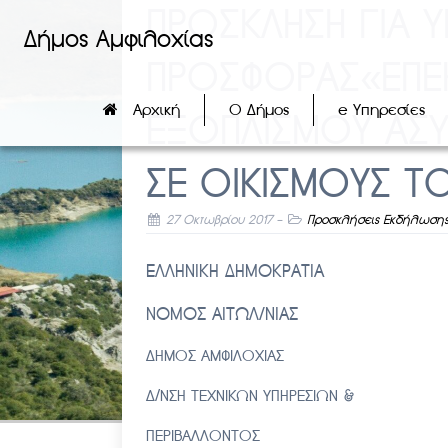
ΠΡΟΣΚΛΗΣΗ ΓΙΑ 
Δήμος Αμφιλοχίας
ΠΡΟΣΦΟΡΑΣ«ΕΠΕΚ
Αρχική
Ο Δήμος
e Υπηρεσίες
ΕΞΟΠΛΙΣΜΟΥ ΑΣΥ
ΣΕ ΟΙΚΙΣΜΟΥΣ Τ
27 Οκτωβρίου 2017
-
Προσκλήσεις Εκδήλωσης
ΕΛΛΗΝΙΚΗ ΔΗΜΟΚΡ
ΝΟΜΟΣ ΑΙΤΩΛ/ΝΙΑΣ
Αριθ.
ΔΗΜΟΣ ΑΜΦΙΛΟΧΙΑΣ
Δ/ΝΣΗ ΤΕΧΝΙΚΩΝ ΥΠΗΡΕΣΙΩΝ &
ΠΕΡΙΒΑΛ