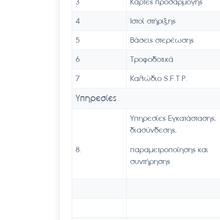
3
Κάρτες προσαρμογής
4
Ιστοί στήριξης
5
Βάσεις στερέωσης
6
Τροφοδοτικά
7
Καλώδιο S.F.T.P.
Υπηρεσίες
Υπηρεσίες Εγκατάστασης,
διασύνδεσης,
8.
παραμετροποίησης και
συντήρησης