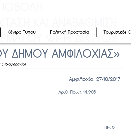
ΥΠΟΒΟΛΗ
ΤΑΣΗ ΚΑΙ ΑΝΑΒΑΘΜΙΣΗ
Κέντρο Τύπου
Πολιτική Προστασία
Τουριστικός 
ΡΜΑΤΟΥ WI-FI ΔΙΚΤΥΟΥ
ΟΥ ΔΗΜΟΥ ΑΜΦΙΛΟΧΙΑΣ»
 Ενδιαφέροντος
ΑΤΙΑ Αμφιλοχία: 2
7
/10/2017
 Πρωτ. 14.905
ΛΟΝΤΟΣ ΠΡΟΣ