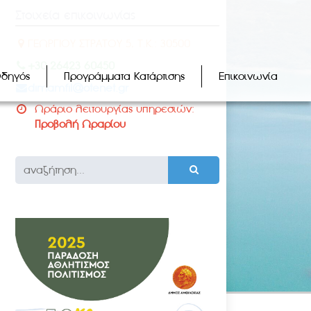
Στοιχεία επικοινωνίας
ΓΕΩΡΓΙΟΥ ΣΤΡΑΤΟΥ 5, Τ.Κ.: 30500
+30 26423 60450
Οδηγός
Προγράμματα Κατάρτισης
Επικοινωνία
dimamfil@otenet.gr
Ωράριο λειτουργίας υπηρεσιών:
Προβολή Ωραρίου