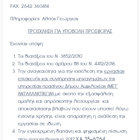
FAX: 2642 360414
Πληροφορίες: Αλπός Γεώργιος
ΠΡΟΣΚΛΗΣΗ ΓΙΑ ΥΠΟΒΟΛΗ ΠΡΟΣΦΟΡΑΣ
Έχοντας υπόψη:
Τις διατάξεις του Ν. 3852/2010
Τις διατάξεις του άρθρου 118 του Ν. 4412/2016
Την αναγκαιότητα για την εκτέλεση της
εργασίας
επισκευής και συντήρησης μηχανημάτων της
υπηρεσίας πρασίνου Δήμου Αμφιλοχίας (ΜΕΤ’
ΑΝΤΑΛΛΑΚΤΙΚΩΝ)
με σκοπό την εξασφάλιση
ομαλής και απρόσκοπτης λειτουργίας και
αποκατάστασης βλαβών που έχουν υποστεί λόγω
έντονης χρήσης, είναι απαραίτητη η ανάθεση της
εργασίας σε ιδιώτη.
Την εγκεκριμένη δαπάνη και ψηφισμένη πίστωση
ΚΑ 35-6264
στον προϋπολογισμό 2017