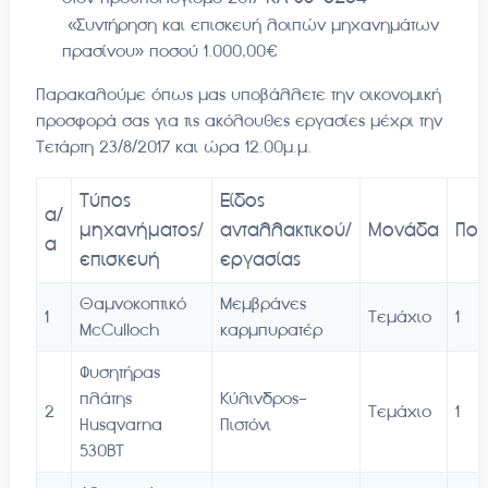
«Συντήρηση και επισκευή λοιπών μηχανημάτων
πρασίνου» ποσού 1.000,00€
Παρακαλούμε όπως μας υποβάλλετε την οικονομική
προσφορά σας για τις ακόλουθες εργασίες μέχρι την
Τετάρτη 23/8/2017 και ώρα 12.00μ.μ.
Τύπος
Είδος
α/
μηχανήματος/
ανταλλακτικού/
Μονάδα
Ποσ
α
επισκευή
εργασίας
Θαμνοκοπτικό
Μεμβράνες
1
Τεμάχιο
1
McCulloch
καρμπυρατέρ
Φυσητήρας
πλάτης
Κύλινδρος-
2
Τεμάχιο
1
Husqvarna
Πιστόνι
530BT