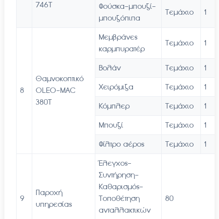
746T
Φούσκα-μπουζί-
Τεμάχιο
1
μπουζόπιπα
Μεμβράνες
Τεμάχιο
1
καρμπυρατέρ
Βολάν
Τεμάχιο
1
Θαμνοκοπτικό
Χειρόμιζα
Τεμάχιο
1
8
OLEO-MAC
380T
Κόμπλερ
Τεμάχιο
1
Μπουζί
Τεμάχιο
1
Φίλτρο αέρος
Τεμάχιο
1
Έλεγχος-
Συντήρηση-
Καθαρισμός-
Παροχή
9
Τοποθέτηση
80
υπηρεσίας
ανταλλακτικών