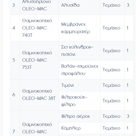
Αλυσοπρίονο
3
Αλυσίδα
Τεμάχιο
3
OLEO-MAC
Θαμνοκοπτικό
Μεμβράνες
4
OLEO-MAC
Τεμάχιο
1
καρμπυρατέρ
740T
Σετ κύλινδρος-
Τεμάχιο
1
Θαμνοκοπτικό
πιστόνι
5
OLEO-MAC
Βολάν-τσιμούχες
753T
Τεμάχιο
1
στροφάλου
Τιμόνι
Τεμάχιο
1
Θαμνοκοπτικό
6
Φιλτροκούτι-
OLEO-MAC 38T
Τεμάχιο
1
φίλτρο
Φίλτρο αέρος
Τεμάχιο
3
Θαμνοκοπτικό
Κόμπλερ
Τεμάχιο
1
7
OLEO-MAC