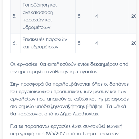
Τοποθέτηση και
αντικατάσταση
5.
5
4
20
παροχών και
υδρομέτρων
Επισκευές παροχών
6.
5
4
20
και υδρομέτρων
Οι εργασίες θα εκτελεσθούν εντός δεκαημέρου από
την ημερομηνία ανάθεσης της εργασίας .
Στην προσφορά θα περιλαμβάνονται όλες οι δαπάνες
του εργατοτεχνικού προσωπικού, των μέσων και των
εργαλείων που απαιτούνται καθώς και της μεταφοράς
στο σημείο υπόδειξης/αναζήτησης βλάβης .Τα υλικά
θα παρέχονται από το Δήμο Αμφιλοχίας.
Για τις παραπάνω εργασίες έχει συνταχθεί τεχνική
περιγραφή από 19/5/2017 από το Τμήμα Τεχνικών