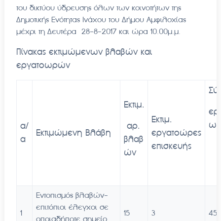
του δικτύου ύδρευσης όλων των κοινοτήτων της
Δημοτικής Ενότητας Ινάχου του Δήμου Αμφιλοχίας
μέχρι τη Δευτέρα 28-8-2017 και ώρα 10.00μ.μ.
Πίνακας εκτιμώμενων βλαβών και
εργατοωρών
Σύ
Εκτιμ.
ερ
Εκτιμ.
ω
α/
αρ.
Εκτιμώμενη Βλάβη
εργατοώρες
α
βλαβ
επισκευής
ών
Εντοπισμός βλαβών-
επιτόπιοι έλεγχοι σε
1
15
3
45
οποιαδήποτε σημείο