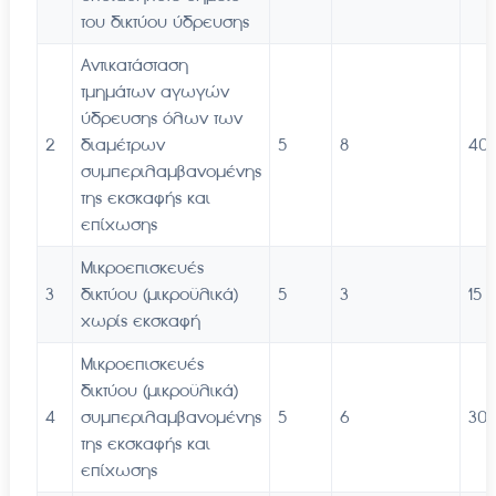
του δικτύου ύδρευσης
Αντικατάσταση
τμημάτων αγωγών
ύδρευσης όλων των
2
διαμέτρων
5
8
40
συμπεριλαμβανομένης
της εκσκαφής και
επίχωσης
Μικροεπισκευές
3
δικτύου (μικροϋλικά)
5
3
15
χωρίς εκσκαφή
Μικροεπισκευές
δικτύου (μικροϋλικά)
4
συμπεριλαμβανομένης
5
6
30
της εκσκαφής και
επίχωσης