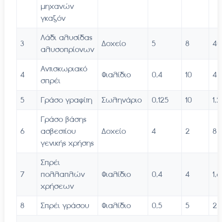
μηχανών
γκαζόν
Λάδι αλυσίδας
3
Δοχείο
5
8
40
αλυσοπρίονων
Αντισκωριακό
4
Φιαλίδιο
0,4
10
4
σπρέι
5
Γράσο γραφίτη
Σωληνάριο
0,125
10
1,2
Γράσο βάσης
6
ασβεστίου
Δοχείο
4
2
8
γενικής χρήσης
Σπρέι
7
πολλαπλών
Φιαλίδιο
0,4
4
1,6
χρήσεων
8
Σπρέι γράσου
Φιαλίδιο
0,5
5
2,