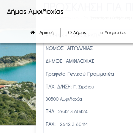
ΠΡΟΣΚΛΗΣΗ ΓΙΑ 
Δήμος Αμφιλοχίας
9 Οκτωβρίου 2017
-
Προσκλήσεις Εκδήλωσης 
Αρχική
Ο Δήμος
e Υπηρεσίες
ΕΛΛΗΝΙΚΗ ΔΗΜΟΚΡΑΤΙΑ
ΝΟΜΟΣ ΑΙΤΩΛ/ΝΙΑΣ
ΔΗΜΟΣ ΑΜΦΙΛΟΧΙΑΣ
Γραφείο Γενικού Γραμμ
ΤΑΧ. Δ/ΝΣΗ
: Γ. Στράτου
30500 Αμφιλοχία
ΤΗΛ
.: 2642 3 60424
FAX:
2642 3 60414