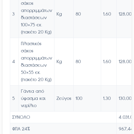
σάκος
απορριμμάτων
3
Kg
80
1,60
128,00
διαστάσεων
100×75 εκ.
(πακέτο 20 Kg)
Πλαστικός
σάκος
απορριμμάτων
4
Kg
80
1,60
128,00
διαστάσεων
50×55 εκ.
(πακέτο 20 Kg)
Γάντια από
5
ύφασμα και
Ζεύγος
100
1,30
130,00
νιτρίλιο
ΣΥΝΟΛΟ
4.031,0
ΦΠΑ 24%
967,44