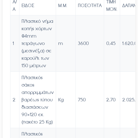
Α/
ΤΙΜΗ
ΕΙΔΟΣ
Μ.Μ.
ΠΟΣΟΤΗΤΑ
ΔΑΠΑΝ
Α
ΜΟΝ.
Πλαστικό νήμα
κοπής χόρτων
Φ4mm
1
τετράγωνο
m
3600
0,45
1.620,0
(μεσινέζα) σε
καρούλι των
150 μέτρων
Πλαστικός
σάκος
απορριμμάτων
2
βαρέως τύπου
Kg
750
2,70
2.025,
διαστάσεων
90×120 εκ.
(πακέτο 25 Kg)
Πλαστικός