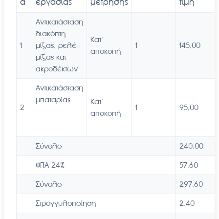
α
εργασίας
μέτρησης
τιμή
Αντικατάσταση
διακόπτη
Κατ’
1
μίζας, ρελέ
1
145,00
αποκοπή
μίζας και
ακροδέκτων
Αντικατάσταση
μπαταρίας
Κατ’
2
1
95,00
αποκοπή
Σύνολο
240,00
ΦΠΑ 24%
57,60
Σύνολο
297,60
Στρογγυλοποίηση
2,40