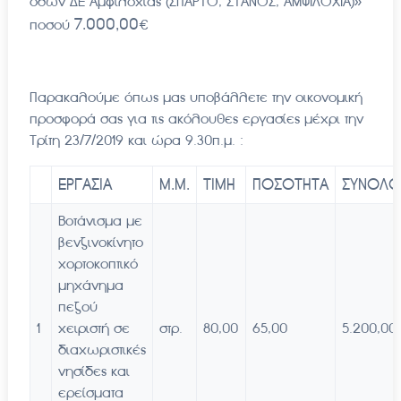
οδών ΔΕ Αμφιλοχίας (ΣΠΑΡΤΟ, ΣΤΑΝΟΣ, ΑΜΦΙΛΟΧΙΑ)»
7.000,00
ποσού
€
Παρακαλούμε όπως μας υποβάλλετε την οικονομική
προσφορά σας για τις ακόλουθες εργασίες μέχρι την
Τρίτη 23/7/2019 και ώρα 9.30π.μ. :
ΕΡΓΑΣΙΑ
Μ.Μ.
ΤΙΜΗ
ΠΟΣΟΤΗΤΑ
ΣΥΝΟΛΟ
Βοτάνισμα με
βενζινοκίνητο
χορτοκοπτικό
μηχάνημα
πεζού
1
χειριστή σε
στρ.
80,00
65,00
5.200,00
διαχωριστικές
νησίδες και
ερείσματα