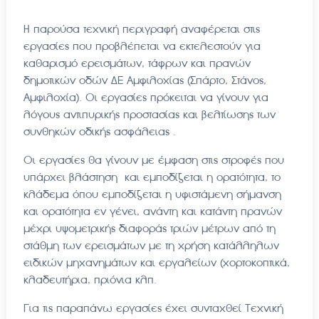
Η παρούσα τεχνική περιγραφή αναφέρεται στις
εργασίες που προβλέπεται να εκτελεστούν για
καθαρισμό ερεισμάτων, τάφρων και πρανών
δημοτικών οδών ΔΕ Αμφιλοχίας (Σπάρτο, Στάνος,
Αμφιλοχία). Οι εργασίες πρόκειται να γίνουν για
λόγους αντιπυρικής προστασίας και βελτίωσης των
συνθηκών οδικής ασφάλειας .
Οι εργασίες θα γίνουν με έμφαση στις στροφές που
υπάρχει βλάστηση και εμποδίζεται η ορατότητα, το
κλάδεμα όπου εμποδίζεται η υφιστάμενη σήμανση
και ορατότητα εν γένει, ανάντη και κατάντη πρανών
μέχρι υψομετρικής διαφοράς τριών μέτρων από τη
στάθμη των ερεισμάτων με τη χρήση κατάλληλων
ειδικών μηχανημάτων και εργαλείων (χορτοκοπτικά,
κλαδευτήρια, πριόνια κλπ.
Για τις παραπάνω εργασίες έχει συνταχθεί Τεχνική