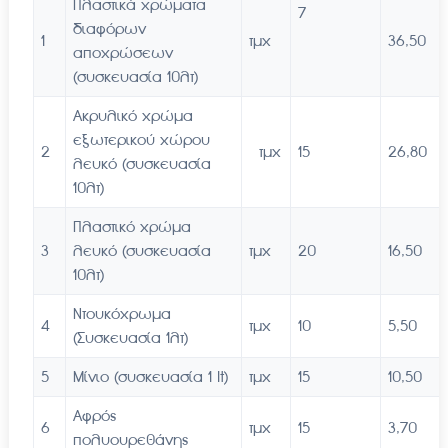
Πλαστικά χρώματα
7
διαφόρων
1
τμχ
36,50
αποχρώσεων
(συσκευασία 10λτ)
Ακρυλικό χρώμα
εξωτερικού χώρου
2
τμχ
15
26,80
λευκό (συσκευασία
10λτ)
Πλαστικό χρώμα
3
λευκό (συσκευασία
τμχ
20
16,50
10λτ)
Ντουκόχρωμα
4
τμχ
10
5,50
(Συσκευασία 1λτ)
5
Μίνιο (συσκευασία 1 lt)
τμχ
15
10,50
Αφρός
6
τμχ
15
3,70
πολυουρεθάνης