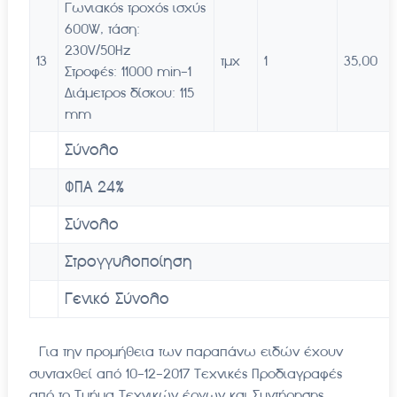
Γωνιακός τροχός ισχύς
600W, τάση:
230V/50Hz
13
τμχ
1
35,00
Στροφές: 11000 min-1
Διάμετρος δίσκου: 115
mm
Σύνολο
ΦΠΑ 24%
Σύνολο
Στρογγυλοποίηση
Γενικό Σύνολο
Για την προμήθεια των παραπάνω ειδών έχουν
συνταχθεί από 10-12-2017 Τεχνικές Προδιαγραφές
από το Τμήμα Τεχνικών έργων και Συντήρησης