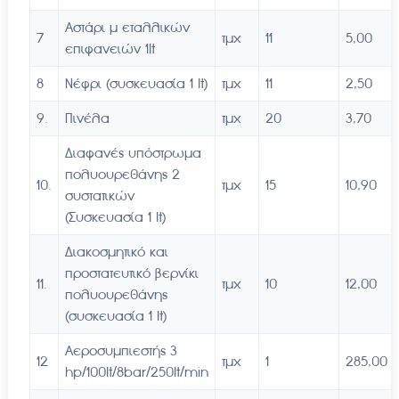
Αστάρι μ εταλλικών
7
τμχ
11
5,00
επιφανειών 1lt
8
Νέφρι (συσκευασία 1 lt)
τμχ
11
2,50
9.
Πινέλα
τμχ
20
3,70
Διαφανές υπόστρωμα
πολυουρεθάνης 2
10.
τμχ
15
10,90
συστατικών
(Συσκευασία 1 lt)
Διακοσμητικό και
προστατευτικό βερνίκι
11.
τμχ
10
12,00
πολυουρεθάνης
(συσκευασία 1 lt)
Αεροσυμπιεστής 3
12
τμχ
1
285,00
hp/100lt/8bar/250lt/min