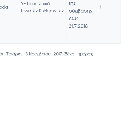
της
ΥΕ Προσωπικό
οχία
1
Γενικών Καθηκόντων
σύμβασης
έως
31.7.2018
αι Τετάρτη 15 Νοεμβρίου 2017 (δέκα ημέρες)