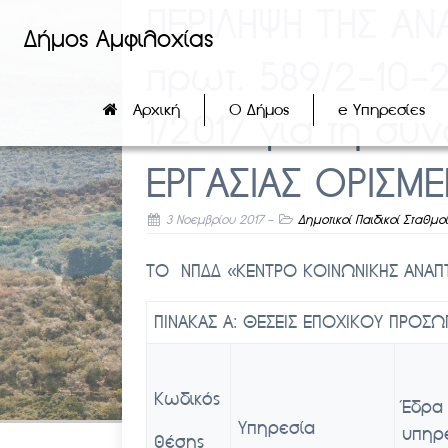
ΠΕΡΙΛΗΨΗ ΤΗΣ Α
Δήμος Αμφιλοχίας
πρωτ. 589/2-10-2
Αρχική
Ο Δήμος
e Υπηρεσίες
1/2017 για τη σ
ΕΡΓΑΣΙΑΣ ΟΡΙΣΜ
3 Νοεμβρίου 2017
-
Δημοτικοί Παιδικοί Σταθμο
ΤΟ ΝΠΔΔ «ΚΕΝΤΡΟ ΚΟΙΝΩΝΙΚΗΣ ΑΝΑΠΤΥ
ΠΙΝΑΚΑΣ Α: ΘΕΣΕΙΣ ΕΠΟΧΙΚΟΥ ΠΡΟΣΩ
Κωδικός
Έδρα
Υπηρεσία
υπηρ
θέσης