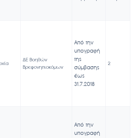
Από την
υπογραφή
της
ΔΕ Βοηθών
οχία
2
Βρεφονηπιοκόμων
σύμβασης
έως
31.7.2018
Από την
υπογραφή