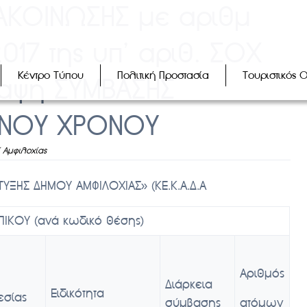
ΝΑΚΟΙΝΩΣΗΣ με αριθμ
017 της υπ’ αριθ. ΣΟΧ
Κέντρο Τύπου
Πολιτική Προστασία
Τουριστικός 
ύναψη ΣΥΜΒΑΣΗΣ
ΕΝΟΥ ΧΡΟΝΟΥ
ί Αμφιλοχίας
ΞΗΣ ΔΗΜΟΥ ΑΜΦΙΛΟΧΙΑΣ» (ΚΕ.Κ.Α.Δ.Α
ΠΙΚΟΥ (ανά κωδικό θέσης)
Αριθμός
Διάρκεια
Ειδικότητα
εσίας
σύμβασης
ατόμων