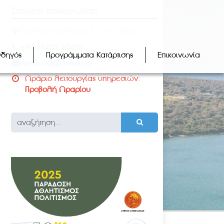
Στοιχεία επικοινωνίας
ΓΕΩΡΓΙΟΥ ΣΤΡΑΤΟΥ 5, Τ.Κ.: 30500
+30 26423 60450
Οδηγός
Προγράμματα Κατάρτισης
Επικοινωνία
dimamfil@otenet.gr
Ωράριο λειτουργίας υπηρεσιών:
Προβολή Ωραρίου