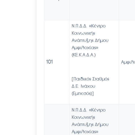
Ν.Π.Δ.Δ. «Κέντρο
Κοινωνικής
Ανάπτυξης Δήμου
Αμφιλοχίας»
(ΚΕ.Κ.Α.Δ.Α.)
101
Αμφιλ
[Παιδικός Σταθμός
Δ.Ε. Ινάχου
(Εμπεσός)]
Ν.Π.Δ.Δ. «Κέντρο
Κοινωνικής
Ανάπτυξης Δήμου
Αμφιλοχίας»