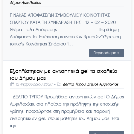
Δήμος Αμφιλοχίας
ΠΙΝΑΚΑΣ ΑΠΟΦΑΣΕΩΝ ΣΥΜΒΟΥΛΙΟΥ ΚΟΙΝΟΤΗΤΑΣ
ΣΠΑΡΤΟΥ ΚΑΤΑ ΤΗ ΣΥΝΕΔΡΙΑΣΗ ΤΗΣ 12 – 02 – 2020
Θέμα α/α Απόφασης Περίληψη
Απόφασης 1ο: Επέκταση κοινοτικών βρυσών Ύδρευση
τοπικής Κοινότητας Σπάρτου 1…
Περισσότερα »
Εξοπλίστηκαν με αντισηπτικά gel τα σχολεία
του Δήμου μας
12 Φεβρουαρίου 2020
-
Δελτία Τύπου
,
Δήμος Αμφιλοχίας
ΔΕΛΤΙΟ ΤΥΠΟY Προμήθεια αντισηπτικών gel Ο Δήμος
Αμφιλοχίας, στα πλαίσια της πρόληψης της εποχικής
γρίπης, προχώρησε στη προμήθεια και παροχή
αντισηπτικών gel, στους μαθητές του Δήμου μας. Έτσι,
την…