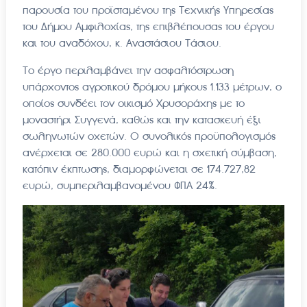
παρουσία του προϊσταμένου της Τεχνικής Υπηρεσίας
του Δήμου Αμφιλοχίας, της επιβλέπουσας του έργου
και του αναδόχου, κ. Αναστάσιου Τάσιου.
Το έργο περιλαμβάνει την ασφαλτόστρωση
υπάρχοντος αγροτικού δρόμου μήκους 1.133 μέτρων, ο
οποίος συνδέει τον οικισμό Χρυσοράχης με το
μοναστήρι Συγγενά, καθώς και την κατασκευή έξι
σωληνωτών οχετών. Ο συνολικός προϋπολογισμός
ανέρχεται σε 280.000 ευρώ και η σχετική σύμβαση,
κατόπιν έκπτωσης, διαμορφώνεται σε 174.727,82
ευρώ, συμπεριλαμβανομένου ΦΠΑ 24%.