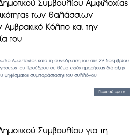
ημοτικού Συμβουλίου Αμφιλοχίας
μικότητας των θαλάσσιων
 Αμβρακικό Κόλπο και την
ία του
ύλιο Αμφιλοχίας κατά τη συνεδρίαση του στις 29 Νοεμβρίου
ηγήσεως του Προέδρου σε θέμα εκτός ημερήσιας διάταξης
του ψηφίσματος συμπαράστασης του συλλόγου
Περισσότερα »
ημοτικού Συμβουλίου για τη