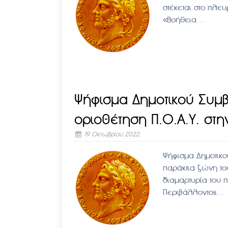
στέκεται στο πλε
«Βοήθεια…
Ψήφισμα Δημοτικού Συμβ
οριοθέτηση Π.Ο.Α.Υ. στ
19 Οκτωβρίου 2022
Ψήφισμα Δημοτικού
παράκτια ζώνη το
διαμαρτυρία του 
Περιβάλλοντος…