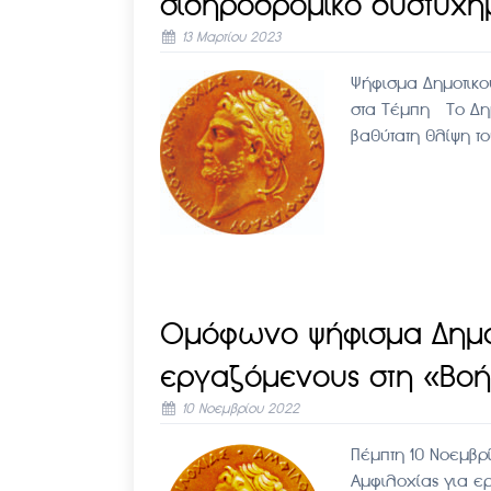
σιδηροδρομικό δυστύχη
13 Μαρτίου 2023
Ψήφισμα Δημοτικο
στα Τέμπη Το Δημ
βαθύτατη θλίψη τ
Ομόφωνο ψήφισμα Δημοτ
εργαζόμενους στη «Βοήθ
10 Νοεμβρίου 2022
Πέμπτη 10 Νοεμβ
Αμφιλοχίας για ε