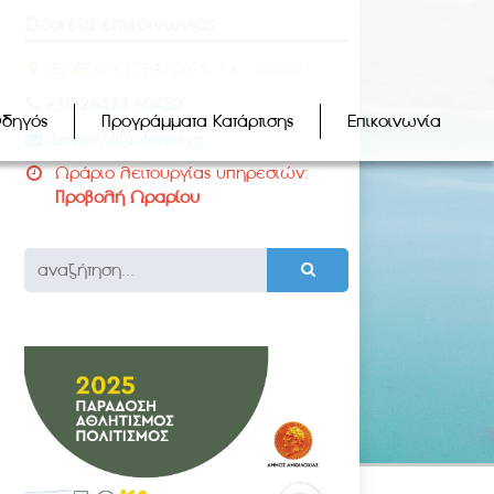
Στοιχεία επικοινωνίας
ΓΕΩΡΓΙΟΥ ΣΤΡΑΤΟΥ 5, Τ.Κ.: 30500
+30 26423 60450
Οδηγός
Προγράμματα Κατάρτισης
Επικοινωνία
dimamfil@otenet.gr
Ωράριο λειτουργίας υπηρεσιών:
Προβολή Ωραρίου