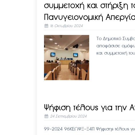
συμμετοχή και στήριξη 
Πανυγειονομική Απεργία
16 Οκτωβρίου 2024
Το Δημοτικό Συμβ
αποφάσισε ομόφων
και συμμετοχή το
Ψήφιση τέλους για την 
24 Σεπτεμβρίου 2024
99-2024 96ΚΕΩΨΞ-Ξ4Π Ψήφισης τέλους για