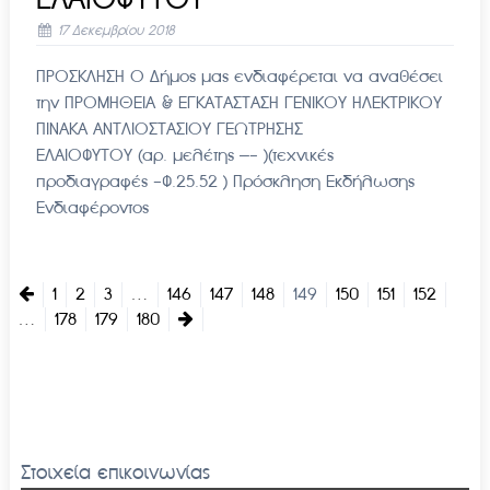
17 Δεκεμβρίου 2018
ΠΡΟΣΚΛΗΣΗ Ο Δήμος μας ενδιαφέρεται να αναθέσει
την ΠΡΟΜΗΘΕΙΑ & ΕΓΚΑΤΑΣΤΑΣΗ ΓΕΝΙΚΟΥ ΗΛΕΚΤΡΙΚΟΥ
ΠΙΝΑΚΑ ΑΝΤΛΙΟΣΤΑΣΙΟΥ ΓΕΩΤΡΗΣΗΣ
ΕΛΑΙΟΦΥΤΟΥ (αρ. μελέτης —- )(τεχνικές
προδιαγραφές -Φ.25.52 ) Πρόσκληση Εκδήλωσης
Ενδιαφέροντος
1
2
3
…
146
147
148
149
150
151
152
…
178
179
180
Στοιχεία επικοινωνίας