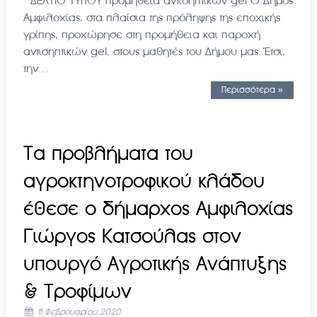
ΔΕΛΤΙΟ ΤΥΠΟY Προμήθεια αντισηπτικών gel Ο Δήμος
Αμφιλοχίας, στα πλαίσια της πρόληψης της εποχικής
γρίπης, προχώρησε στη προμήθεια και παροχή
αντισηπτικών gel, στους μαθητές του Δήμου μας. Έτσι,
την…
Περισσότερα »
Τα προβλήματα του
αγροκτηνοτροφικού κλάδου
έθεσε ο δήμαρχος Αμφιλοχίας
Γιώργος Κατσούλας στον
υπουργό Αγροτικής Ανάπτυξης
& Τροφίμων
11 Φεβρουαρίου 2020