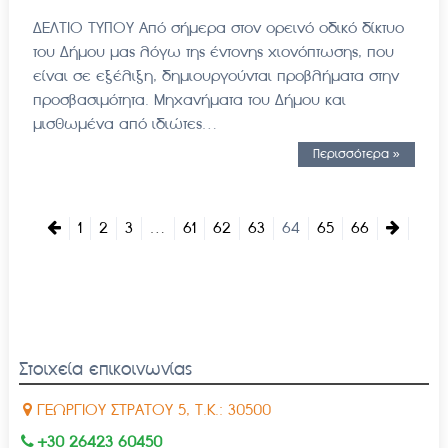
ΔΕΛΤΙΟ ΤΥΠΟΥ Από σήμερα στον ορεινό οδικό δίκτυο
του Δήμου μας λόγω της έντονης χιονόπτωσης, που
είναι σε εξέλιξη, δημιουργούνται προβλήματα στην
προσβασιμότητα. Μηχανήματα του Δήμου και
μισθωμένα από ιδιώτες…
Περισσότερα »
1
2
3
…
61
62
63
64
65
66
Στοιχεία επικοινωνίας
ΓΕΩΡΓΙΟΥ ΣΤΡΑΤΟΥ 5, Τ.Κ.: 30500
+30 26423 60450