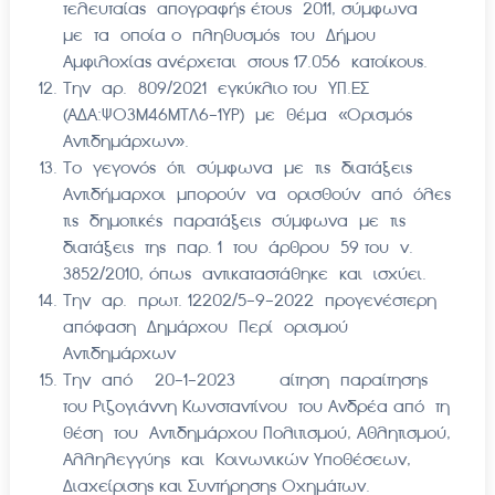
τελευταίας απογραφής έτους 2011, σύμφωνα
με τα οποία ο πληθυσμός του Δήμου
Αμφιλοχίας ανέρχεται στους 17.056 κατοίκους.
Την αρ. 809/2021 εγκύκλιο του ΥΠ.ΕΣ
(ΑΔΑ:ΨΟ3Μ46ΜΤΛ6-1ΥΡ) με θέμα «Ορισμός
Αντιδημάρχων».
Το γεγονός ότι σύμφωνα με τις διατάξεις
Αντιδήμαρχοι μπορούν να ορισθούν από όλες
τις δημοτικές παρατάξεις σύμφωνα με τις
διατάξεις της παρ. 1 του άρθρου 59 του ν.
3852/2010, όπως αντικαταστάθηκε και ισχύει.
Την αρ. πρωτ. 12202/5-9-2022 προγενέστερη
απόφαση Δημάρχου Περί ορισμού
Αντιδημάρχων
Την από 20-1-2023 αίτηση παραίτησης
του Ριζογιάννη Κωνσταντίνου του Ανδρέα από τη
θέση του Αντιδημάρχου Πολιτισμού, Αθλητισμού,
Αλληλεγγύης και Κοινωνικών Υποθέσεων,
Διαχείρισης και Συντήρησης Οχημάτων.