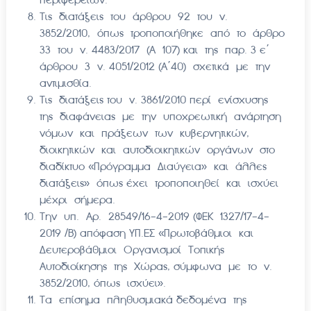
Τις διατάξεις του άρθρου 92 του ν.
3852/2010, όπως τροποποιήθηκε από το άρθρο
33 του ν. 4483/2017 (Α 107) και της παρ. 3 ε΄
άρθρου 3 ν. 4051/2012 (Α΄40) σχετικά με την
αντιμισθία.
Τις διατάξεις του ν. 3861/2010 περί ενίσχυσης
της διαφάνειας με την υποχρεωτική ανάρτηση
νόμων και πράξεων των κυβερνητικών,
διοικητικών και αυτοδιοικητικών οργάνων στο
διαδίκτυο «Πρόγραμμα Διαύγεια» και άλλες
διατάξεις» όπως έχει τροποποιηθεί και ισχύει
μέχρι σήμερα.
Την υπ. Αρ. 28549/16-4-2019 (ΦΕΚ 1327/17-4-
2019 /Β) απόφαση ΥΠ.ΕΣ «Πρωτοβάθμιοι και
Δευτεροβάθμιοι Οργανισμοί Τοπικής
Αυτοδιοίκησης της Χώρας, σύμφωνα με το ν.
3852/2010, όπως ισχύει».
Τα επίσημα πληθυσμιακά δεδομένα της