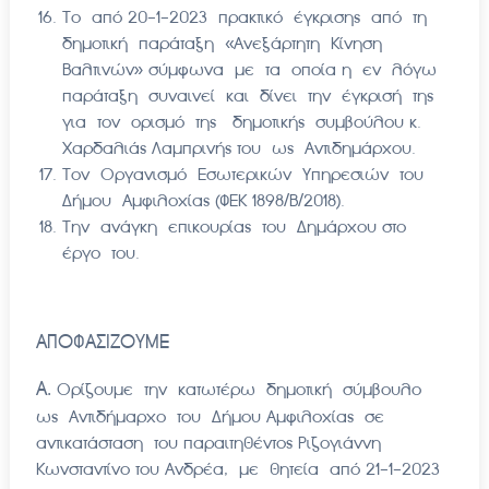
Το από 20-1-2023 πρακτικό έγκρισης από τη
δημοτική παράταξη «Ανεξάρτητη Κίνηση
Βαλτινών» σύμφωνα με τα οποία η εν λόγω
παράταξη συναινεί και δίνει την έγκρισή της
για τον ορισμό της δημοτικής συμβούλου κ.
Χαρδαλιάς Λαμπρινής του ως Αντιδημάρχου.
Τον Οργανισμό Εσωτερικών Υπηρεσιών του
Δήμου Αμφιλοχίας (ΦΕΚ 1898/Β/2018).
Την ανάγκη επικουρίας του Δημάρχου στο
έργο του.
ΑΠΟΦΑΣΙΖΟΥΜΕ
Α.
Ορίζουμε την κατωτέρω δημοτική σύμβουλο
ως Αντιδήμαρχο του Δήμου Αμφιλοχίας σε
αντικατάσταση του παραιτηθέντος Ριζογιάννη
Κωνσταντίνο του Ανδρέα, με θητεία από 21-1-2023