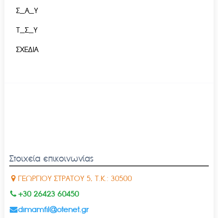
Σ_Α_Υ
Τ_Σ_Υ
ΣΧΕΔΙΑ
Στοιχεία επικοινωνίας
ΓΕΩΡΓΙΟΥ ΣΤΡΑΤΟΥ 5, Τ.Κ.: 30500
+30 26423 60450
dimamfil@otenet.gr