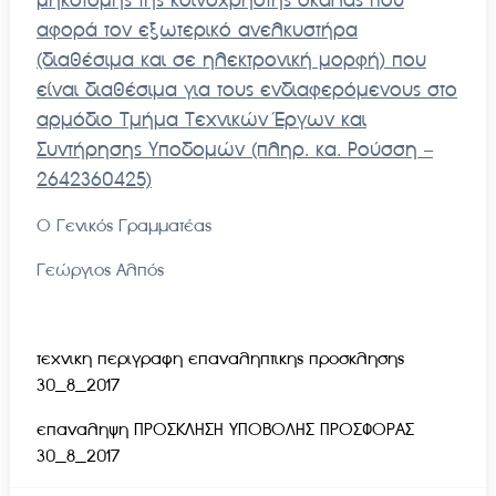
μηκοτομής της κοινόχρηστης σκάλας που
αφορά τον εξωτερικό ανελκυστήρα
(διαθέσιμα και σε ηλεκτρονική μορφή) που
είναι διαθέσιμα για τους ενδιαφερόμενους στο
αρμόδιο Τμήμα Τεχνικών Έργων και
Συντήρησης Υποδομών (πληρ. κα. Ρούσση –
2642360425)
Ο Γενικός Γραμματέας
Γεώργιος Αλπός
τεχνικη περιγραφη επαναληπτικης προσκλησης
30_8_2017
επαναληψη ΠΡΟΣΚΛΗΣΗ ΥΠΟΒΟΛΗΣ ΠΡΟΣΦΟΡΑΣ
30_8_2017