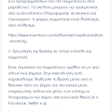
των προγραμματιστών που θα συμμετέχουν στον
μαραθώνιο. Τα στελέχη μπορούν να προέρχονται
από τις Διευθύνσεις Πληροφορικής, Διοικητικού και
Οικονομικού. Η φόρμα συμμετοχής είναι διαθέσιμη
στον σύνδεσμο
https://www.eventora.com/el/Events/crowdhackathon
-smartcity
3. Προώθηση της δράσης σε τοπικό επίπεδο και
συμμετοχή
Είναι σημαντικό να συμμετέχουν ομάδες νέων από
όλους τους Δήμους. Στην κατεύθυνση αυτή
παρακαλούμε διαδώστε τη δράση μέσα από το
δικτυακό τόπο του Δήμου και στα τοπικά μέσα
ενημέρωσης, καθώς και μέσω των επίσημων
λογαριασμών του Δήμου στα κοινωνικά δίκτυα (π.χ
Facebook, twitter κ.α).