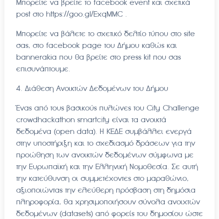
Μπορείτε να βρείτε το facebook event και σχετικά
post στo https://goo.gl/ExqMMC .
Μπορείτε να βάλετε το σχετικό δελτίο τύπου στο site
σας, στο facebook page του Δήμου καθώς και
bannerakia που θα βρείτε στο press kit που σας
επισυνάπτουμε.
4. Διάθεση Ανοικτών Δεδομένων του Δήμου
Ένας από τους βασικούς πυλώνες του City Challenge
crowdhackathon smartcity είναι τα ανοικτά
δεδομένα (open data). H ΚΕΔΕ συμβάλλει ενεργά
στην υποστήριξη και το σχεδιασμό δράσεων για την
προώθηση των ανοικτών δεδομένων σύμφωνα με
την Ευρωπαϊκή και την Ελληνική Νομοθεσία. Σε αυτή
την κατεύθυνση οι συμμετέχοντες στο μαραθώνιο,
αξιοποιώντας την ελεύθερη πρόσβαση στη δημόσια
πληροφορία, θα χρησιμοποιήσουν σύνολα ανοιχτών
δεδομένων (datasets) από φορείς του δημοσίου ώστε