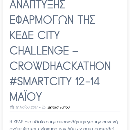
ΑΝΑΠΤΥΞΗΣ
ΕΦΑΡΜΟΓΩΝ ΤΗΣ
ΚΕΔΕ CITY
CHALLENGE –
CROWDHACKATHON
#SMARTCITY 12-14
ΜΑΪΟΥ
12 Μαΐου 2017
-
Δελτία Τύπου
H KEΔΕ στο πλαίσιο της αποστολής της για την συνεχή
ανάπτυξη και ενίσχυση των Δήμων σας προσκαλεί