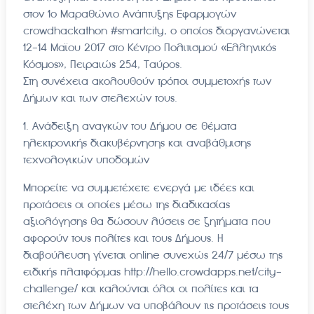
στον 1ο Μαραθώνιο Ανάπτυξης Εφαρμογών
crowdhackathon #smartcity, ο οποίος διοργανώνεται
12-14 Μαϊου 2017 στο Κέντρο Πολιτισμού «Ελληνικός
Κόσμος», Πειραιώς 254, Ταύρος.
Στη συνέχεια ακολουθούν τρόποι συμμετοχής των
Δήμων και των στελεχών τους.
1. Ανάδειξη αναγκών του Δήμου σε θέματα
ηλεκτρονικής διακυβέρνησης και αναβάθμισης
τεχνολογικών υποδομών
Μπορείτε να συμμετέχετε ενεργά με ιδέες και
προτάσεις οι οποίες μέσω της διαδικασίας
αξιολόγησης θα δώσουν λύσεις σε ζητήματα που
αφορούν τους πολίτες και τους Δήμους. Η
διαβούλευση γίνεται online συνεχώς 24/7 μέσω της
ειδικής πλατφόρμας http://hello.crowdapps.net/city-
challenge/ και καλούνται όλοι οι πολίτες και τα
στελέχη των Δήμων να υποβάλουν τις προτάσεις τους