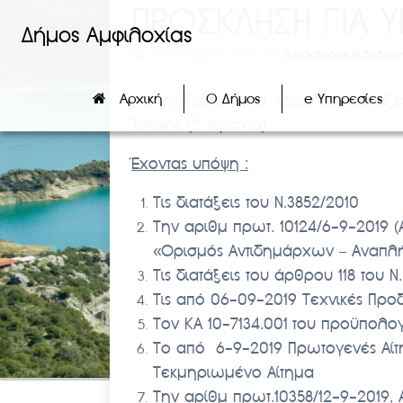
ΠΡΟΣΚΛΗΣΗ ΓΙΑ
Δήμος Αμφιλοχίας
12 Σεπτεμβρίου 2019
-
Προσκλήσεις Εκδήλωση
Αρχική
Ο Δήμος
e Υπηρεσίες
Για την Προμήθεια Ασφαλών Διατάξε
Tokens (2 τεμάχια)
Έχοντας υπόψη :
Τις διατάξεις του Ν.3852/2010
Την αριθμ πρωτ. 10124/6-9-2019
«Ορισμός Αντιδημάρχων – Αναπ
Τις διατάξεις του άρθρου 118 του Ν
Τις από
06-09-201
9 Τεχνικές Προ
Τον ΚΑ 10-7134.001
του προϋπολογ
Το από 6-9-2019 Πρωτογενές Αίτη
Τεκμηριωμένο Αίτημα
Την αρίθμ πρωτ.10358/12-9-2019