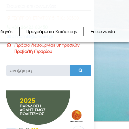
Στοιχεία επικοινωνίας
ΓΕΩΡΓΙΟΥ ΣΤΡΑΤΟΥ 5, Τ.Κ.: 30500
+30 26423 60450
Οδηγός
Προγράμματα Κατάρτισης
Επικοινωνία
dimamfil@otenet.gr
Ωράριο λειτουργίας υπηρεσιών:
Προβολή Ωραρίου