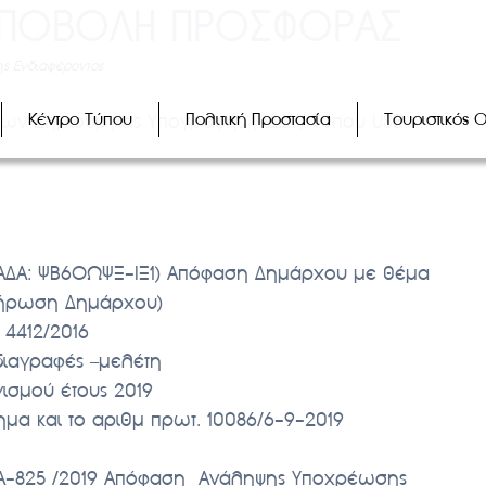
 ΥΠΟΒΟΛΗ ΠΡΟΣΦΟΡΑΣ
ς Ενδιαφέροντος
Κέντρο Τύπου
Πολιτική Προστασία
Τουριστικός 
ων Δημιουργίας Υπογραφής (ΑΔΔΥ) Τύπου USB
 (ΑΔΑ: ΨΒ6ΟΩΨΞ-ΙΞ1) Απόφαση Δημάρχου με θέμα
λήρωση Δημάρχου)
. 4412/2016
διαγραφές –μελέτη
ισμού έτους 2019
μα και το αριθμ πρωτ. 10086/6-9-2019
, Α-825 /2019 Απόφαση Ανάληψης Υποχρέωσης