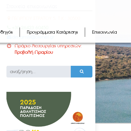
Στοιχεία επικοινωνίας
ΓΕΩΡΓΙΟΥ ΣΤΡΑΤΟΥ 5, Τ.Κ.: 30500
+30 26423 60450
Οδηγός
Προγράμματα Κατάρτισης
Επικοινωνία
dimamfil@otenet.gr
Ωράριο λειτουργίας υπηρεσιών:
Προβολή Ωραρίου