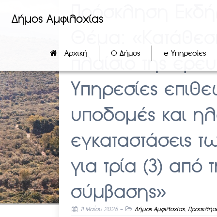
Πρόσκληση Εκδή
Δήμος Αμφιλοχίας
Θέμα: «Κατάθεσ
Αρχική
Ο Δήμος
e Υπηρεσίες
πλαίσιο της έρε
Υπηρεσίες επιθεώ
υποδομές και η
εγκαταστάσεις τ
για τρία (3) από
σύμβασης»
11 Μαΐου 2026
-
Δήμος Αμφιλοχίας
,
Προσκλήσε