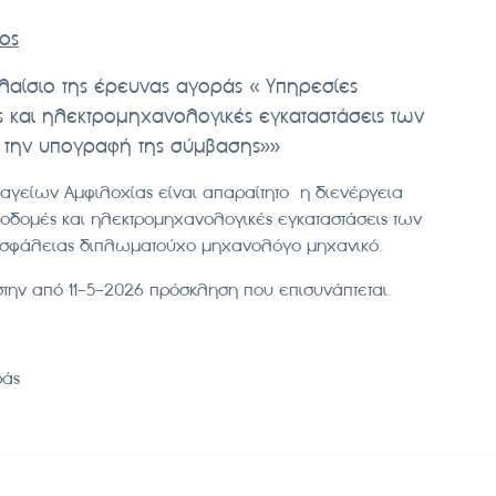
ος
αίσιο της έρευνας αγοράς « Υπηρεσίες
ς και ηλεκτρομηχανολογικές εγκαταστάσεις των
ό την υπογραφή της σύμβασης»»
φαγείων Αμφιλοχίας είναι απαραίτητο η διενέργεια
ποδομές και ηλεκτρομηχανολογικές εγκαταστάσεις των
 ασφάλειας διπλωματούχο μηχανολόγο μηχανικό.
στην από 11-5-2026 πρόσκληση που επισυνάπτεται.
ράς