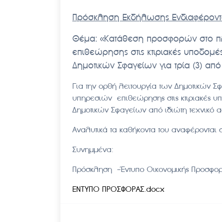
Πρόσκληση Εκδήλωσης Ενδιαφέροντ
Θέμα:
«Κατάθεση προσφορών στο πλ
επιθεώρησης στις κτιριακές υποδομέ
Δημοτικών Σφαγείων για τρία (3) απ
Για την ορθή λειτουργία των Δημοτικών Σ
υπηρεσιών επιθεώρησης στις κτιριακές υ
Δημοτικών Σφαγείων από ιδιώτη τεχνικό
Αναλυτικά τα καθήκοντα του αναφέρονται 
Συνημμένα:
Πρόσκληση -Έντυπο Οικονομικής Προσφο
ENTYΠΟ ΠΡΟΣΦΟΡΑΣ.docx