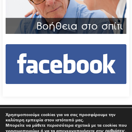
Επικοινωνία
Όροι χρήσης – Πολιτική Απορρήτου
Χρησιμοποιούμε cookies για να σας προσφέρουμε την
καλύτερη εμπειρία στον ιστότοπό μας.
Μπορείτε να μάθετε περισσότερα σχετικά με τα cookies που
© 2026 Δήμος Αμφιλοχίας
ρυθμίσεις
χρησιμοποιούμε ή να τα απενεργοποιήσετε στις
.