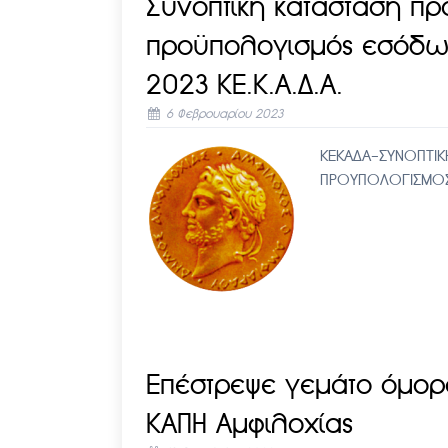
Συνοπτική κατάσταση π
προϋπολογισμός εσόδω
2023 ΚΕ.Κ.Α.Δ.Α.
6 Φεβρουαρίου 2023
ΚΕΚΑΔΑ-ΣΥΝΟΠΤΙΚ
ΠΡΟΥΠΟΛΟΓΙΣΜΟΣ
Επέστρεψε γεμάτο όμορφ
ΚΑΠΗ Αμφιλοχίας