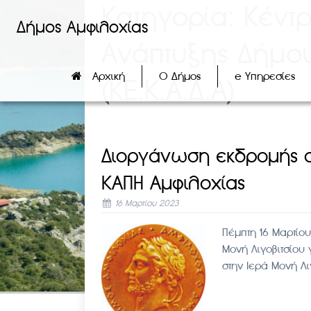
Κατηγορία:
Κέντ
Δήμος Αμφιλοχίας
Ανάπτυξης Δήμο
Αρχική
Ο Δήμος
e Υπηρεσίες
(ΚΕ.Κ.Α.Δ.Α)
Διοργάνωση εκδρομής στ
ΚΑΠΗ Αμφιλοχίας
16 Μαρτίου 2023
Πέμπτη 16 Μαρτί
Μονή Λιγοβιτσίου
στην Ιερά Μονή Λι