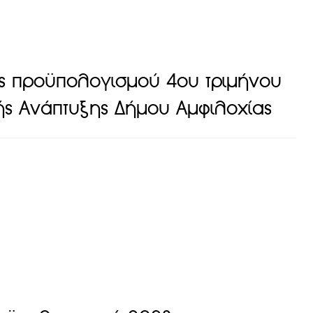
ς προϋπολογισμού 4ου τριμήνου
ής Ανάπτυξης Δήμου Αμφιλοχίας