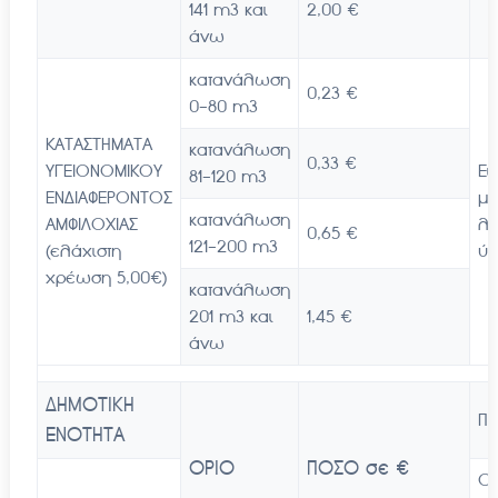
141 m3 και
2,00 €
άνω
κατανάλωση
0,23 €
0-80 m3
ΚΑΤΑΣΤΗΜΑΤΑ
κατανάλωση
0,33 €
ΥΓΕΙΟΝΟΜΙΚΟΥ
Ει
81-120 m3
ΕΝΔΙΑΦΕΡΟΝΤΟΣ
μέ
κατανάλωση
ΑΜΦΙΛΟΧΙΑΣ
λ
0,65 €
121-200 m3
(ελάχιστη
ύδ
χρέωση 5,00€)
κατανάλωση
201 m3 και
1,45 €
άνω
ΔΗΜΟΤΙΚΗ
ΠΑ
ΕΝΟΤΗΤΑ
ΟΡΙΟ
ΠΟΣΟ σε €
ΟΙ