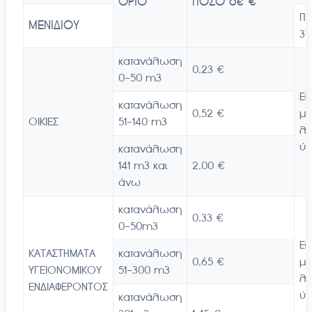
ΟΡΙΟ
ΠΟΣΟ σε €
ΠΑ
ΜΕΝΙΔΙΟΥ
37
κατανάλωση
0,23 €
0-50 m3
Ει
κατανάλωση
0,52 €
μέ
ΟΙΚΙΕΣ
51-140 m3
λ
ύδ
κατανάλωση
141 m3 και
2,00 €
άνω
κατανάλωση
0,33 €
0-50m3
Ει
ΚΑΤΑΣΤΗΜΑΤΑ
κατανάλωση
0,65 €
μέ
ΥΓΕΙΟΝΟΜΙΚΟΥ
51-300 m3
λ
ΕΝΔΙΑΦΕΡΟΝΤΟΣ
ύδ
κατανάλωση