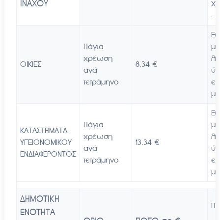
ΙΝΑΧΟΥ
Χ
–
Ει
Πάγια
μέ
χρέωση
λ
ΟΙΚΙΕΣ
8,34 €
ανά
ύδ
τετράμηνο
επ
με
Ει
Πάγια
μέ
ΚΑΤΑΣΤΗΜΑΤΑ
χρέωση
λ
ΥΓΕΙΟΝΟΜΙΚΟΥ
13,34 €
ανά
ύδ
ΕΝΔΙΑΦΕΡΟΝΤΟΣ
τετράμηνο
επ
με
ΔΗΜΟΤΙΚΗ
ΠΑ
ΕΝΟΤΗΤΑ