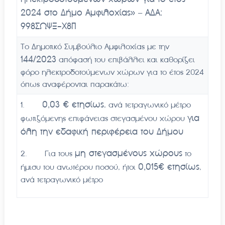
2024 στο Δήμο Αμφιλοχίας
» – ΑΔΑ:
998ΣΩΨΞ-Χ8Π
Το Δημοτικό Συμβούλιο Αμφιλοχίας με την
144
/2023
απόφασή του επιβάλλει και καθορίζει
φόρο ηλεκτροδοτούμενων χώρων για το έτος 2024
όπως αναφέρονται παρακάτω:
0,03 € ετησίως
1.
, ανά τετραγωνικό μέτρο
για
φωτιζόμενης επιφάνειας στεγασμένου χώρου
όλη την εδαφική περιφέρεια του Δήμου
μη στεγασμένους χώρους
2. Για τους
το
0,015€ ετησίως
ήμισυ του ανωτέρου ποσού, ήτοι
,
ανά τετραγωνικό μέτρο