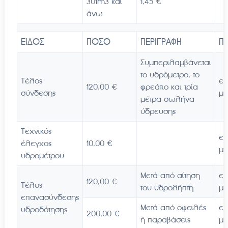
301m3 και
1,45 €
άνω
ΕΙΔΟΣ
ΠΟΣΟ
ΠΕΡΙΓΡΑΦΗ
ΠΑ
Συμπεριλαμβάνεται
το υδρόμετρο, το
Τέλος
επ
120,00 €
φρεάτιο και τρία
σύνδεσης
με
μέτρα σωλήνα
ύδρευσης
Τεχνικός
επ
έλεγχος
10,00 €
με
υδρομέτρου
Μετά από αίτηση
επ
120,00 €
Τέλος
του υδρολήπτη
με
επανασύνδεσης
Μετά από οφειλές
επ
υδροδότησης
200,00 €
ή παραβάσεις
με