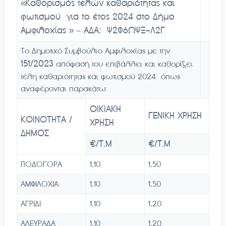
«
Καθορισμός τελών καθαριότητας και
φωτισμού για το έτος 2024 στο Δήμο
Αμφιλοχίας
» – ΑΔΑ: Ψ2Φ6ΩΨΞ-Λ2Γ
Το Δημοτικό Συμβούλιο Αμφιλοχίας με την
151/
2023
απόφασή του επιβάλλει και καθορίζει
τέλη καθαριότητας και φωτισμού 2024 όπως
αναφέρονται παρακάτω:
ΟΙΚΙΑΚΗ
ΓΕΝΙΚΗ ΧΡΗΣΗ
ΚΟΙΝΟΤΗΤΑ /
ΧΡΗΣΗ
ΔΗΜΟΣ
€/Τ.Μ
€/Τ.Μ
ΠΟΔΟΓΟΡΑ
1,10
1,50
ΑΜΦΙΛΟΧΙΑ
1,10
1,50
ΑΓΡΙΔΙ
1,10
1,20
ΑΛΕΥΡΑΔΑ
1,10
1,20