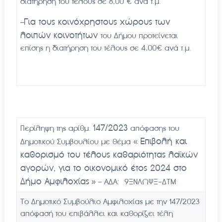
διατήρηση του τέλους σε 8,00 € ανά τ.μ.
Για τους κοινόχρηστους χώρους των
–
λοιπών κοινοτήτων
του Δήμου προτείνεται
επίσης η διατήρηση του τέλους σε 4,00€ ανά τ.μ.
147/2023
Περίληψη της αρίθμ.
απόφασης του
Επιβολή και
Δημοτικού Συμβουλίου με θέμα «
καθορισμό του τέλους καθαριότητας λαϊκών
αγορών, για το οικονομικό έτος 2024 στο
Δήμο Αμφιλοχίας
» – ΑΔΑ: 9ΞΝΛΩΨΞ-ΔΤΜ
Το Δημοτικό Συμβούλιο Αμφιλοχίας με την 147/2023
απόφασή του επιβάλλει και καθορίζει τέλη