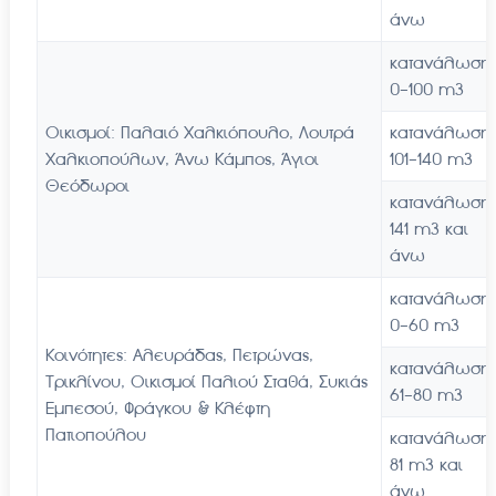
άνω
κατανάλωση
0-100 m3
Οικισμοί: Παλαιό Χαλκιόπουλο, Λουτρά
κατανάλωση
Χαλκιοπούλων, Άνω Κάμπος, Άγιοι
101-140 m3
Θεόδωροι
κατανάλωση
141 m3 και
άνω
κατανάλωση
0-60 m3
Κοινότητες: Αλευράδας, Πετρώνας,
κατανάλωση
Τρικλίνου, Οικισμοί Παλιού Σταθά, Συκιάς
61-80 m3
Εμπεσού, Φράγκου & Κλέφτη
Πατιοπούλου
κατανάλωση
81 m3 και
άνω