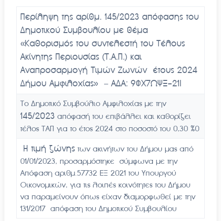
Περίληψη της αρίθμ. 145/2023 απόφασης του
Δημοτικού Συμβουλίου με θέμα
«Καθορισμός του συντελεστή του Τέλους
Ακίνητης Περιουσίας (Τ.Α.Π.)
και
Αναπροσαρμογή Τιμών Ζωνών έτους 2024
Δήμου Αμφιλοχίας» – ΑΔΑ: 9ΦΧ7ΩΨΞ-21Ι
Το Δημοτικό Συμβούλιο Αμφιλοχίας με την
145/
2023
απόφασή του επιβάλλει και καθορίζει
τέλος ΤΑΠ για το έτος 2024 στο ποσοστό του 0,30 %0
Η τιμή ζώνης
των ακινήτων του Δήμου μας από
01/01/2023, προσαρμόστηκε σύμφωνα με την
Απόφαση αριθμ.57732 ΕΞ 2021 του Υπουργού
Οικονομικών, για τις λοιπές κοινότητες του Δήμου
να παραμείνουν όπως είχαν διαμορφωθεί με την
131/2017 απόφαση του Δημοτικού Συμβουλίου