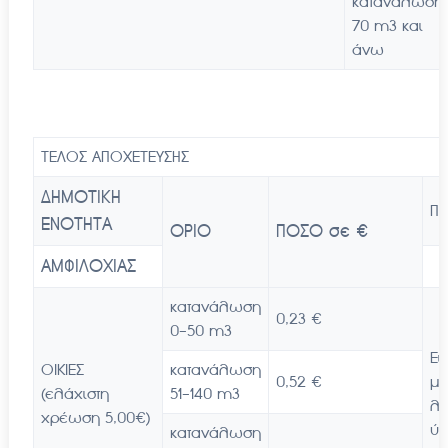
κατανάλωση
70 m3 και
άνω
ΤΕΛΟΣ ΑΠΟΧΕΤΕΥΣΗΣ
ΔΗΜΟΤΙΚΗ
ΠΑ
ΕΝΟΤΗΤΑ
ΟΡΙΟ
ΠΟΣΟ σε €
ΑΜΦΙΛΟΧΙΑΣ
κατανάλωση
0,23 €
0-50 m3
Ει
ΟΙΚΙΕΣ
κατανάλωση
0,52 €
μέ
(ελάχιστη
51-140 m3
λ
χρέωση 5,00€)
ύδ
κατανάλωση