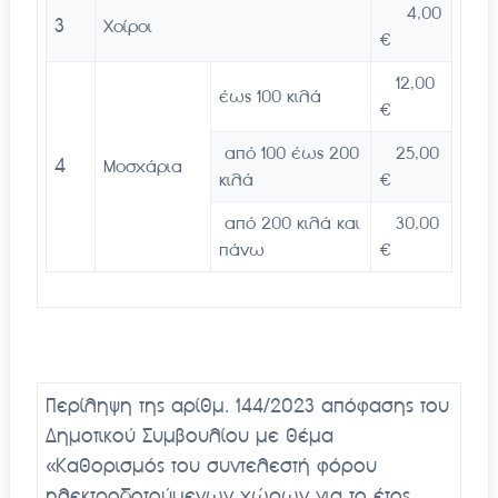
4,00
3
Χοίροι
€
12,00
έως 100 κιλά
€
από 100 έως 200
25,00
4
Μοσχάρια
κιλά
€
από 200 κιλά και
30,00
πάνω
€
Περίληψη της αρίθμ. 144/2023 απόφασης του
Δημοτικού Συμβουλίου με θέμα
«
Καθορισμός του συντελεστή φόρου
ηλεκτροδοτούμενων χώρων για το έτος