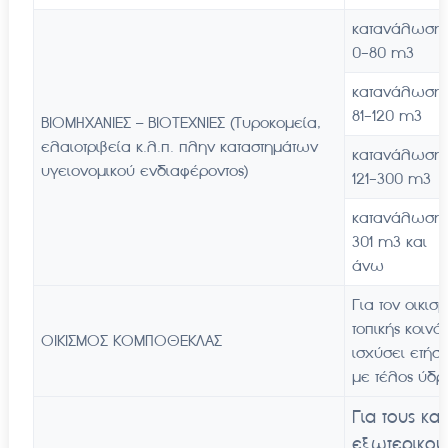
κατανάλωση
0-80 m3
κατανάλωση
81-120 m3
ΒΙΟΜΗΧΑΝΙΕΣ – ΒΙΟΤΕΧΝΙΕΣ (Τυροκομεία,
ελαιοτριβεία κ.λ.π. πλην καταστημάτων
κατανάλωση
υγειονομικού ενδιαφέροντος)
121-300 m3
κατανάλωση
301 m3 και
άνω
Για τον οικισ
τοπικής κοινό
ΟΙΚΙΣΜΟΣ ΚΟΜΠΟΘΕΚΛΑΣ
ισχύσει ετή
με τέλος ύδρ
Για τους κατ
εξωτερικού 