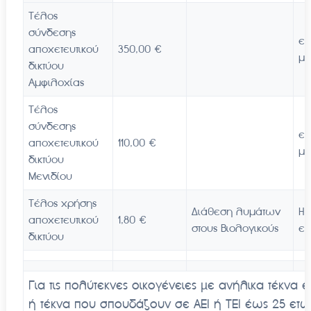
Τέλος
σύνδεσης
επ
αποχετευτικού
350,00 €
με
δικτύου
Αμφιλοχίας
Τέλος
σύνδεσης
επ
αποχετευτικού
110,00 €
με
δικτύου
Μενιδίου
Τέλος χρήσης
Διάθεση λυμάτων
Η
αποχετευτικού
1,80 €
στους Βιολογικούς
εί
δικτύου
Για τις πολύτεκνες οικογένειες µε ανήλικα τέκνα έ
ή τέκνα που σπουδάζουν σε ΑΕΙ ή ΤΕΙ έως 25 ετ