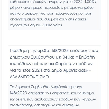
καθαριότητας λαϊκών αγορών για το 2024 1,00€ /
μέτρο / ανά ημέρα παρουσίας, με οριοθετημένο
πάγκο 5 μέτρων για τους παραγωγούς και τους
επαγγελματίες που συμμετέχουν στις λαϊκές
αγορές του Δήμου Αμφιλοχίας
Περίληψη της αρίθμ. 148/2023 απόφασης του
Δημοτικού Συμβουλίου με θέμα: «
Επιβολή
του τέλους επί των ακαθαρίστων εσόδων
για το έτος 2024 στο Δήμο Αμφιλοχίας» –
ΑΔΑ:6ΜΓΘΩΨΞ-ΣΜΩ
Το Δημοτικό Συμβούλιο Αμφιλοχίας με την
148
/2023
απόφασή του επιβάλλει και καθορίζει
τέλος επί των ακαθαρίστων εσόδων των κέντρων
διασκέδασης, εστιατορίων και συναφών