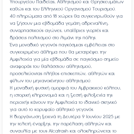
Υπουργείου Παιδείας, Αθλητισμού και Θρησκευμάτων
καθώς και του Ελληνικού Οργανισμού Τουρισμού.
40 πληρώματα από 18 χώρες θα συγκεντρωθούν για
να ζήσουν μια εβδομάδα γεμάτη αδρεναλίνη,
συναρπαστικούς αγώνες, υπαίθριες γιορτές και
δράσεις πολιτισμού στο λιμάνι της πόλης.
Ένα μοναδικό γεγονός παγκόσμιας εμβέλειας στο
συγκεκριμένο άθλημα που θα μετατρέψει την
Αμφιλοχία για μία εβδομάδα σε παγκόσμιο σημείο
αναφοράς του θαλάσσιου αθλητισμού,
προσελκύοντας πλήθος επισκεπτών, αθλητών και
φίλων του μηχανοκίνητου αθλητισμού.
Η μοναδική φυσική ομορφιά του Αμβρακικού κόλπου,
η ιστορική κληρονομιά και η ζεστή φιλοξενία της
περιοχής κάνουν την Αμφιλοχία το ιδανικό σκηνικό
για αυτό το κορυφαίο αθλητικό γεγονός.
Η διοργάνωση ξεκινά τη Δευτέρα 9 Ιουνίου 2025 με
την τελετή έναρξης, την παρέλαση αθλητών και
συναυλία με τους Alcatrash και ολοκληρώνεται το