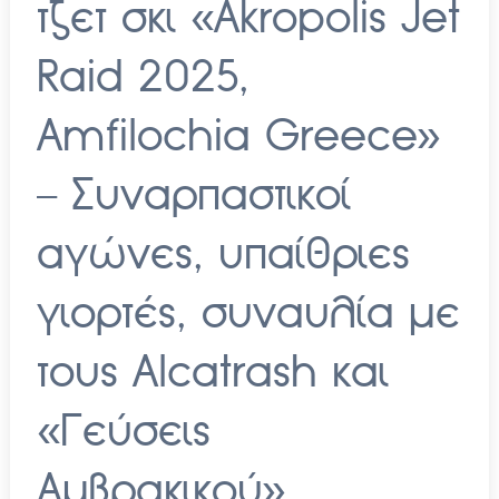
τζετ σκι «Akropolis Jet
Raid 2025,
Amfilochia Greece»
– Συναρπαστικοί
αγώνες, υπαίθριες
γιορτές, συναυλία με
τους Alcatrash και
«Γεύσεις
Αμβρακικού»