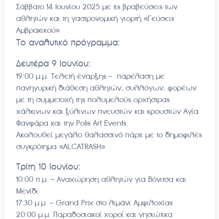
Σάββατο 14 Ιουνίου 2025 με τις βραβεύσεις των
αθλητών και τη γαστρονομική γιορτή «Γεύσεις
Αμβρακικού».
Το αναλυτικό πρόγραμμα:
Δευτέρα 9 Ιουνίου:
19:00 μ.μ. Τελετή έναρξης – παρέλαση με
πανηγυρική διάθεση αθλητών, συλλόγων, φορέων
με τη συμμετοχή της πολυμελούς ορχήστρας
χάλκινων και ξύλινων πνευστών και κρουστών Αγία
Φανφάρα και την Polis Art Events.
Ακολουθεί μεγάλο θαλασσινό πάρτι με το δημοφιλές
συγκρότημα «ALCATRΑSH»
Τρίτη 10 Ιουνίου:
10:00 π.μ. – Αναχώρηση αθλητών για Βόνιτσα και
Μενίδι
17:30 μ.μ. – Grand Prix στο λιμάνι Αμφιλοχίας
20:00 μ.μ. Παραδοσιακοί χοροί και νησιώτικα