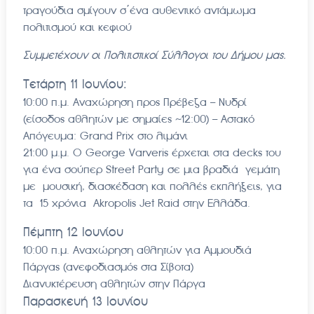
τραγούδια σμίγουν σ΄ένα αυθεντικό αντάμωμα
πολιτισμού και κεφιού
Συμμετέχουν οι Πολιτιστικοί Σύλλογοι του Δήμου μας.
Τετάρτη 11 Ιουνίου:
10:00 π.μ. Αναχώρηση προς Πρέβεζα – Νυδρί
(είσοδος αθλητών με σημαίες ~12:00) – Αστακό
Απόγευμα: Grand Prix στο λιμάνι
21:00 μ.μ. Ο George Varveris έρχεται στα decks του
για ένα σούπερ Street Party σε μια βραδιά γεμάτη
με μουσική, διασκέδαση και πολλές εκπλήξεις, για
τα 15 χρόνια Akropolis Jet Raid στην Ελλάδα.
Πέμπτη 12 Ιουνίου
10:00 π.μ. Αναχώρηση αθλητών για Αμμουδιά
Πάργας (ανεφοδιασμός στα Σίβοτα)
Διανυκτέρευση αθλητών στην Πάργα
Παρασκευή 13 Ιουνίου