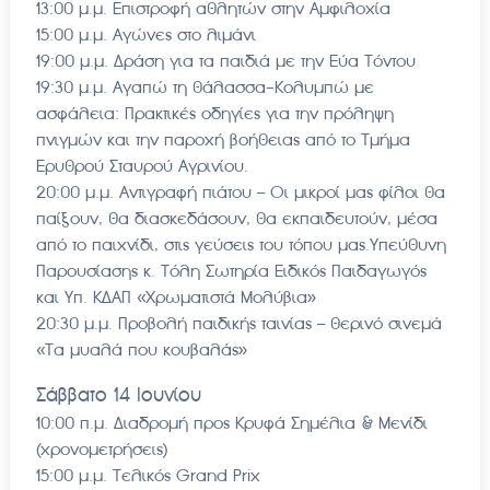
13:00 μ.μ. Επιστροφή αθλητών στην Αμφιλοχία
15:00 μ.μ. Αγώνες στο λιμάνι
19:00 μ.μ. Δράση για τα παιδιά με την Εύα Τόντου
19:30 μ.μ. Αγαπώ τη θάλασσα-Κολυμπώ με
ασφάλεια: Πρακτικές οδηγίες για την πρόληψη
πνιγμών και την παροχή βοήθειας από το Τμήμα
Ερυθρού Σταυρού Αγρινίου.
20:00 μ.μ. Αντιγραφή πιάτου – Οι μικροί μας φίλοι θα
παίξουν, θα διασκεδάσουν, θα εκπαιδευτούν, μέσα
από το παιχνίδι, στις γεύσεις του τόπου μας.Υπεύθυνη
Παρουσίασης κ. Τόλη Σωτηρία Ειδικός Παιδαγωγός
και Υπ. ΚΔΑΠ «Χρωματιστά Μολύβια»
20:30 μ.μ. Προβολή παιδικής ταινίας – θερινό σινεμά
«Τα μυαλά που κουβαλάς»
Σάββατο 14 Ιουνίου
10:00 π.μ. Διαδρομή προς Κρυφά Σημέλια & Μενίδι
(χρονομετρήσεις)
15:00 μ.μ. Τελικός Grand Prix