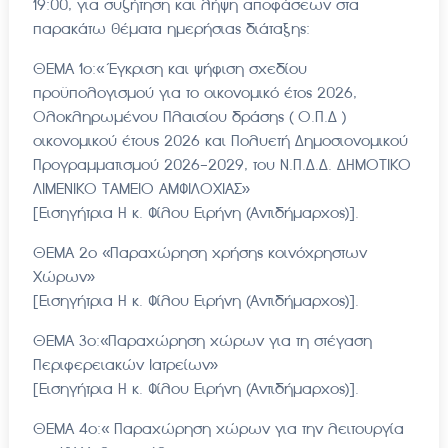
19:00, για συζήτηση και λήψη αποφάσεων στα
παρακάτω θέματα ημερήσιας διάταξης:
ΘΕΜΑ 1ο:« Έγκριση και ψήφιση σχεδίου
προϋπολογισμού για το οικονομικό έτος 2026,
Ολοκληρωμένου Πλαισίου δράσης ( Ο.Π.Δ )
οικονομικού έτους 2026 και Πολυετή Δημοσιονομικού
Προγραμματισμού 2026-2029, του Ν.Π.Δ.Δ. ΔΗΜΟΤΙΚΟ
ΛΙΜΕΝΙΚΟ ΤΑΜΕΙΟ ΑΜΦΙΛΟΧΙΑΣ»
[Εισηγήτρια Η κ. Φίλου Ειρήνη (Αντιδήμαρχος)].
ΘΕΜΑ 2ο «Παραχώρηση χρήσης κοινόχρηστων
Χώρων»
[Εισηγήτρια Η κ. Φίλου Ειρήνη (Αντιδήμαρχος)].
ΘΕΜΑ 3ο:«Παραχώρηση χώρων για τη στέγαση
Περιφερειακών Ιατρείων»
[Εισηγήτρια Η κ. Φίλου Ειρήνη (Αντιδήμαρχος)].
ΘΕΜΑ 4ο:« Παραχώρηση χώρων για την λειτουργία