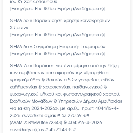
του ΚΥ Χαλκιοπούλου»
[Εισηγήτρια Η κ. Φίλου Ειρήνη (Αντιδήμαρχος)].
ΘΕΜΑ 5ο:« Παραχώρηση χρήσης κοινόχρηστων
Χώρων».
[Εισηγήτρια Η κ. Φίλου Ειρήνη (Αντιδήμαρχος)].
ΘΕΜΑ 6ο:« Συγκρότηση Επιτροπής Τουρισμού»
[Εισηγήτρια Η κ. Φίλου Ειρήνη (Αντιδήμαρχος)].
ΘΕΜΑ 7ο:« Παράταση για ένα τρίμηνο από την λήξη
των συμβάσεων που αφορούν την «Προμήθεια
γραφικής ύλης & λοιπών ειδών γραφείου, ειδών
καλλιτεχνίας & χειροτεχνίας, παιδαγωγικού &
ψυχαγωγικού υλικού και φωτοαντιγραφικού χαρτιού,
Σχολικών Μονάδων & Υπηρεσιών Δήμου Αμφιλοχίας
για τα έτη 2024-2026», με αριθμ. πρωτ: 4044/16-4-
2026 συνολικής αξίας # 53.270,59 €#
(ΑΔΑΜ:25SYMV016672343) & 4045/16-4-2026
συνολικής αξίας # 45.711,48 € #