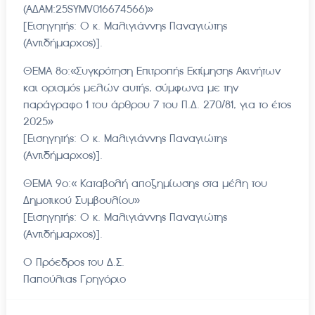
(ΑΔΑΜ:25SYMV016674566)»
[Εισηγητής: Ο κ. Μαλιγιάννης Παναγιώτης
(Αντιδήμαρχος)].
ΘΕΜΑ 8ο:«Συγκρότηση Επιτροπής Εκτίμησης Ακινήτων
και ορισμός μελών αυτής, σύμφωνα με την
παράγραφο 1 του άρθρου 7 του Π.Δ. 270/81, για το έτος
2025»
[Εισηγητής: Ο κ. Μαλιγιάννης Παναγιώτης
(Αντιδήμαρχος)].
ΘΕΜΑ 9ο:« Καταβολή αποζημίωσης στα μέλη του
Δημοτικού Συμβουλίου»
[Εισηγητής: Ο κ. Μαλιγιάννης Παναγιώτης
(Αντιδήμαρχος)].
Ο Πρόεδρος του Δ.Σ.
Παπούλιας Γρηγόριο