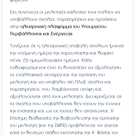
Στη συνέχεια οι μελετητές κάλεσαν τους πολίτες να
υποβάλλουν σχόλια, παρατηρήσεις και προτάσεις
στην
ηλεκτρονική πλατφόρμα του Υπουργείου
Περιβάλλοντος και Ενέργειας
Τονίζεται ότι η ηλεκτρονική υποβολή σχολίων ξεκινά
την επόμενη ημέρα της παρουσίασης και διαρκεί
πέντε (5) ημερολογιακές ημέρες. Κάθε
ενδιαφερόμενος έχει τη δυνατότητα να αξιολογήσει
τα εναλλακτικά σενάρια και την πρόταση του
μελετητή και να υποβάλει στη ΠΛαΣ σχόλια και
παρατηρήσεις, που λαμβάνονται υπόψη και
αξιολογούνται από τους μελετητές. Διευκρινίζεται ότι
τα σχόλια που υποβάλλονται δεν έχουν την έννοια
της ένστασης και ως εκ τούτου δεν απαντώνται. Η
Επίσημη διαδικασία της διαβούλευσης της πρότασης
του μελετητή (και της ΣΜΠΕ) προβλέπεται να γίνεται
κατά το δεύτερο στάδιο εκπόνησης της Α’ Φάσης του