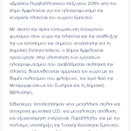
«∆ράσεις Περιβαλλοντικού Ισοζυγίου 2019» από τον
Δήμο Αμφιλοχίας για τον ηλεκτροφωτισμό της
κεντρικής πλατείας του χωριού Εμπεσού.
Με σκοπό την άρτια ενσωμάτωση σύγχρονου
φωτισμού στον χώρο της πλατείας και της ανάδειξης
της ως τοπόσημου και σημείου συνάντησης για τη
Δημοτική Ενότητα Ινάχου, ο Δήμος Αμφιλοχίας
προχώρησε στην υλοποίηση των εργασιών
ηλεκτροφωτισμού που αναβάθμισαν αισθητικά την
πλατεία, διασυνδέοντας αρμονικά τον χώρο με τις
δομές πολιτισμού που φιλοξενεί, τον Ιερό Ναό της
Μεταμορφώσεως του Σωτήρος και τη Δημοτική
Βιβλιοθήκη.
Ειδικότερα, τοποθετήθηκαν νέοι μεταλλικοί στύλοι και
σύγχρονα φωτιστικά LED, για μεγαλύτερη απόδοση
και εξοικονόμηση ενέργειας. Παράλληλα, και με την
πολύτιμη υποστήριξη της Τοπικής Κοινότητας Εμπεσού,