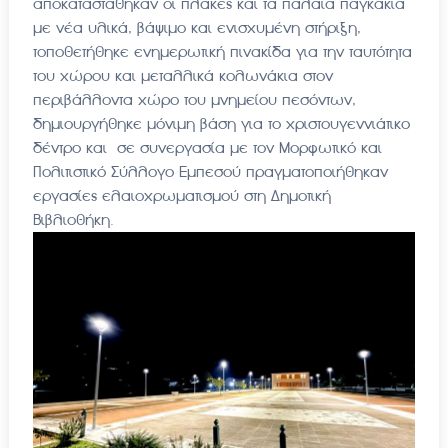
αποκαταστάθηκαν οι πλάκες και τα παλαιά παγκάκια
με νέα υλικά, βάψιμο και ενισχυμένη στήριξη,
τοποθετήθηκε ενημερωτική πινακίδα για την ταυτότητα
του χώρου και μεταλλικά κολωνάκια στον
περιβάλλοντα χώρο του μνημείου πεσόντων,
δημιουργήθηκε μόνιμη βάση για το χριστουγεννιάτικο
δέντρο και σε συνεργασία με τον Μορφωτικό και
Πολιτιστικό Σύλλογο Εμπεσού πραγματοποιήθηκαν
εργασίες ελαιοχρωματισμού στη Δημοτική
Βιβλιοθήκη.