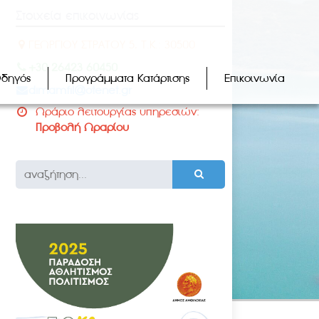
Στοιχεία επικοινωνίας
ΓΕΩΡΓΙΟΥ ΣΤΡΑΤΟΥ 5, Τ.Κ.: 30500
+30 26423 60450
Οδηγός
Προγράμματα Κατάρτισης
Επικοινωνία
dimamfil@otenet.gr
Ωράριο λειτουργίας υπηρεσιών:
Προβολή Ωραρίου