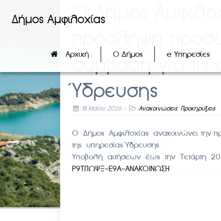
Ο Δήμος Αμφιλοχ
Δήμος Αμφιλοχίας
πρόσληψη προσω
Αρχική
Ο Δήμος
e Υπηρεσίες
σύμβαση για τις
Ύδρευσης
18 Μαΐου 2026
-
Ανακοινώσεις
,
Προκηρύξεις
Ο Δήμος Αμφιλοχίας ανακοινώνει την πρ
της υπηρεσίας Ύδρευσης.
Υποβολή αιτήσεων έως την Τετάρτη 2
Ρ9ΤΠΩΨΞ-Ε9Α-ΑΝΑΚΟΙΝΩΣΗ