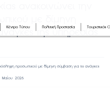
ίας ανακοινώνει την
πικού με δίμηνη
Κέντρο Τύπου
Πολιτική Προστασία
Τουριστικός 
 ανάγκες της υπηρεσίας
όσληψη προσωπικού με δίμηνη σύμβαση για τις ανάγκες
0 Μαΐου 2026