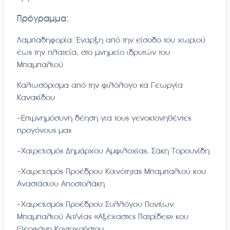
Πρόγραμμα:
Λαμπαδηφορία: Έναρξη από την είσοδο του χωριού
έως την πλατεία, στο μνημείο ιδρυτών του
Μπαμπαλιού
Καλωσόρισμα από την φιλόλογο κα Γεωργία
Κανακίδου
-Επιμνημόσυνη δέηση για τους γενοκτονηθέντες
προγόνους μας
-Χαιρετισμός Δημάρχου Αμφιλοχίας, Σάκη Τορουνίδη
-Χαιρετισμός Προέδρου Κοινότητας Μπαμπαλιού κου
Αναστάσιου Αποστολάκη
-Χαιρετισμός Προέδρου Συλλόγου Ποντίων
Μπαμπαλιού Αιτ/νίας «Αξέχαστες Πατρίδες» κου
Θεοφάνη Κοντοχρήστου