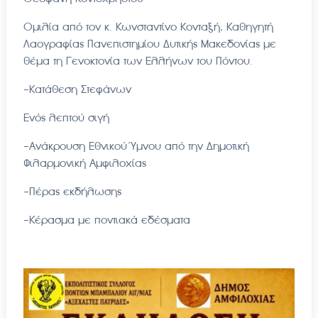
Ομιλία από τον κ. Κωνσταντίνο Κονταξή, Καθηγητή
Λαογραφίας Πανεπιστημίου Δυτικής Μακεδονίας με
θέμα τη Γενοκτονία των Ελλήνων του Πόντου.
-Κατάθεση Στεφάνων
Ενός λεπτού σιγή
-Ανάκρουση Εθνικού Ύμνου από την Δημοτική
Φιλαρμονική Αμφιλοχίας
-Πέρας εκδήλωσης
-Κέρασμα με ποντιακά εδέσματα