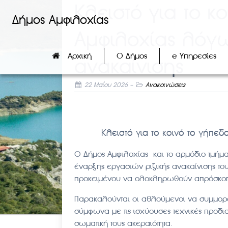
Κλειστό για το κ
Δήμος Αμφιλοχίας
Αμφιλοχίας λόγ
Αρχική
Ο Δήμος
e Υπηρεσίες
ανακαίνισης
22 Μαΐου 2026
-
Ανακοινώσεις
Κλειστό για το κοινό το γήπε
Ο Δήμος Αμφιλοχίας και το αρμόδιο τμήμα
έναρξης εργασιών ριζικής ανακαίνισης το
προκειμένου να ολοκληρωθούν απρόσκοπτα
Παρακαλούνται οι αθλούμενοι να συμμορφ
σύμφωνα με τις ισχύουσες τεχνικές προδι
σωματική τους ακεραιότητα.