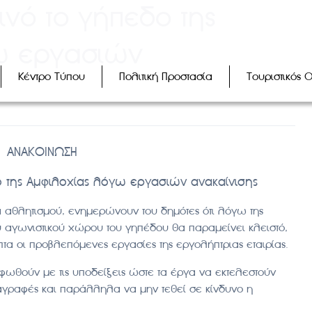
οινό το γήπεδο της
ω εργασιών
Κέντρο Τύπου
Πολιτική Προστασία
Τουριστικός 
ΑΝΑΚΟΙΝΩΣΗ
δο της Αμφιλοχίας λόγω εργασιών ανακαίνισης
 αθλητισμού, ενημερώνουν του δημότες ότι λόγω της
υ αγωνιστικού χώρου του γηπέδου θα παραμείνει κλειστό,
 οι προβλεπόμενες εργασίες της εργολήπτριας εταιρίας.
ωθούν με τις υποδείξεις ώστε τα έργα να εκτελεστούν
αγραφές και παράλληλα να μην τεθεί σε κίνδυνο η