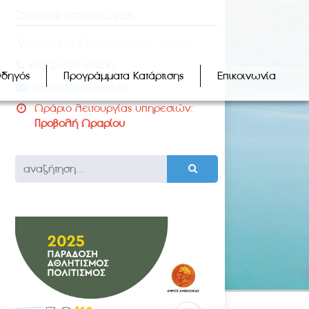
Στοιχεία επικοινωνίας
ΓΕΩΡΓΙΟΥ ΣΤΡΑΤΟΥ 5, Τ.Κ.: 30500
+30 26423 60450
Οδηγός
Προγράμματα Κατάρτισης
Επικοινωνία
dimamfil@otenet.gr
Ωράριο λειτουργίας υπηρεσιών:
Προβολή Ωραρίου